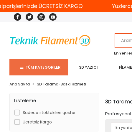
iparişlerinizde ÜCRETSİZ KARGO
Yüzlerce
En Yenile
TÜM KATEGORİLER
3D YAZICI
FİLAM
Ana Sayfa
3D Tarama-Baskı Hizmeti
Listeleme
3D Tarama
Sadece stoktakileri göster
Profesyonel 
Ücretsiz Kargo