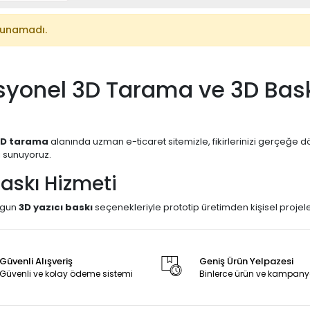
lunamadı.
syonel 3D Tarama ve 3D Bask
3D tarama
alanında uzman e-ticaret sitemizle, fikirlerinizi gerçeğe dön
i sunuyoruz.
askı Hizmeti
uygun
3D yazıcı baskı
seçenekleriyle prototip üretimden kişisel projel
TG, TPU, ASA
ve reçine gibi farklı malzeme seçenekleriyle yüksek hass
meler:
3D baskı hizmeti, 3D yazıcı ile üretim, prototip baskı, hızlı üretim
Güvenli Alışveriş
Geniş Ürün Yelpazesi
Tarama Hizmeti
Güvenli ve kolay ödeme sistemi
Binlerce ürün ve kampany
knolojisi
ile fiziksel objeleri dijital modellere dönüştürüyoruz. Elde