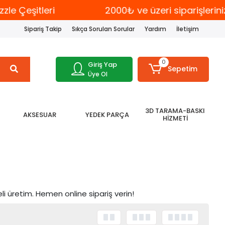
e Çeşitleri
2000₺ ve üzeri siparişlerin
Sipariş Takip
Sıkça Sorulan Sorular
Yardım
İletişim
0
Giriş Yap
Sepetim
Üye Ol
3D TARAMA-BASKI
AKSESUAR
YEDEK PARÇA
HİZMETİ
li üretim. Hemen online sipariş verin!