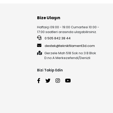
l oluşturma
Bize Ulaşın
Haftaiçi 09:00 - 19:00 Cumartesi 10:00 -
17:00 saatleri arasında ulaşabilirsiniz.
rin,
0 505 842 38 44
destek@teknikfilament3d.com
Gerzele Mah 518 Sok no:3 B Blok
D.no:A Merkezefendi/Denizli
Bizi Takip Edin