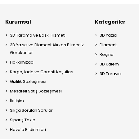
bilir ya da dijital ortamda kullanılabilir.
meler:
3D tarama hizmeti, 3D modelleme, nesne tarama, dijital mode
ine Sipariş Kolaylığı
Kurumsal
Kategoriler
erinden hızlıca sipariş verebilirsiniz:
3D Tarama ve Baskı Hizmeti
3D Yazıcı
3D Yazıcı ve Filament Alırken Bilmeniz
Filament
l dosyanızı
teknikfilament3d@gmail.com
epaosta adresimize gönde
Gerekenler
Reçine
, renk ve boyut seçeneklerini ekleyin
Hakkımızda
3D Kalem
iyat alın ve siparişi tamamlayın
Kargo, İade ve Garanti Koşulları
3D Tarayıcı
rede adresinize kargolayalım
Gizlilik Sözleşmesi
meler:
3D baskı siparişi, online 3D yazıcı hizmeti, 3D üretim fiyatı
Mesafeli Satış Sözleşmesi
ef Kitlemiz
İletişim
Sıkça Sorulan Sorular
iyel tasarım ve ürün geliştirme uzmanları
Sipariş Takip
k ve mühendislik firmaları
Havale Bildirimleri
ler ve akademisyenler