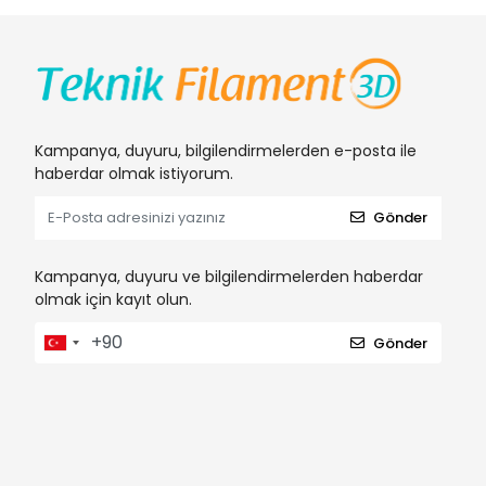
yazıcıda basıla
Anahtar keli
🛒 Onl
Web sitemiz üz
Kampanya, duyuru, bilgilendirmelerden e-posta ile
3D mode
haberdar olmak istiyorum.
Malzeme
Gönder
Anında f
Kısa sü
Kampanya, duyuru ve bilgilendirmelerden haberdar
olmak için kayıt olun.
Anahtar keli
Gönder
🎯 Hed
Endüstr
Mimarlı
Öğrenci