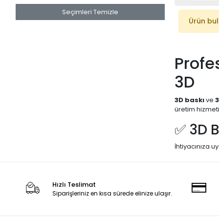
Seçimleri Temizle
Ürün bu
Profe
3D
3D baskı
ve
üretim hizmet
✅ 3D B
İhtiyacınıza 
PLA, ABS, PE
Anahtar keli
Hızlı Teslimat
✅ 3D 
Siparişleriniz en kısa sürede elinize ulaşır.
3D tarama te