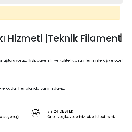
ı Hizmeti |Teknik Filament
üştürüyoruz. Hızlı, güvenilir ve kaliteli çözümlerimizle kişiye özel
ere kadar her alanda yanınızdayız.
asiyetli baskılar sunuyoruz.
, kişiye özel baskı
7 / 24 DESTEK
a seçeneği
Öneri ve şikayetlerinizi bize iletebilirsiniz.
 ettiğiniz 3D model dosyaları CAD programlarıyla düzenlenebilir, 3D