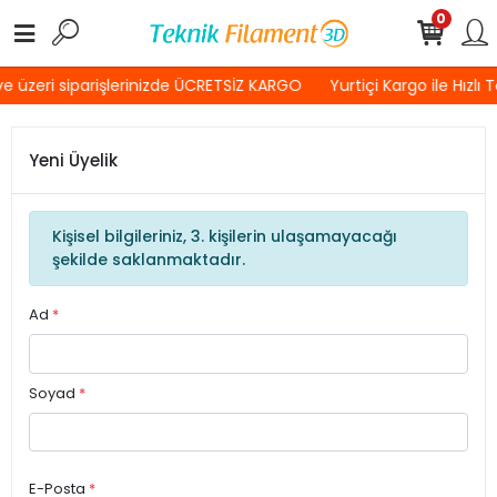
0
 üzeri siparişlerinizde ÜCRETSİZ KARGO
Yurtiçi Kargo ile Hızlı 
Yeni Üyelik
Kişisel bilgileriniz, 3. kişilerin ulaşamayacağı
şekilde saklanmaktadır.
Ad
*
Soyad
*
E-Posta
*