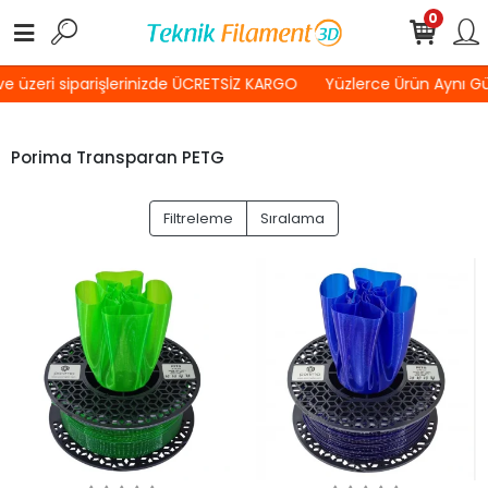
0
 üzeri siparişlerinizde ÜCRETSİZ KARGO
Yüzlerce Ürün Aynı G
Porima Transparan PETG
Filtreleme
Sıralama