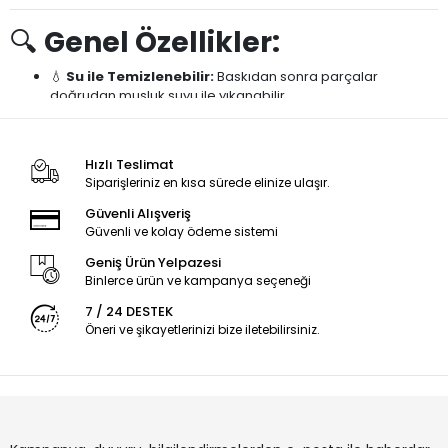
🔍
Genel Özellikler:
💧
Su ile Temizlenebilir:
Baskıdan sonra parçalar
doğrudan musluk suyu ile yıkanabilir.
🧼
Kolay Temizlik, Az Koku:
Daha az kimyasal kullanım ve
düşük koku sayesinde evde kullanıma daha uygundur.
Hızlı Teslimat
Siparişleriniz en kısa sürede elinize ulaşır.
🖨️
Yüksek Detay Kalitesi:
Hassas, düzgün yüzeyli ve
ayrıntılı modeller üretir.
Güvenli Alışveriş
Güvenli ve kolay ödeme sistemi
☀️
UV Kürleme Gerektirir:
365–405 nm UV ışıkla tam sertlik
kazanır.
Geniş Ürün Yelpazesi
Binlerce ürün ve kampanya seçeneği
⚠️
Çevre Bilinci Gerekir:
Sertleşmemiş reçine ve kirli su
çevreye zararlıdır, doğrudan lavaboya dökülmemelidir.
7 / 24 DESTEK
Öneri ve şikayetlerinizi bize iletebilirsiniz.
⚙️
Kullanım Alanları:
Hobi ve model yapımı
Dişçilik ve takı prototipleri