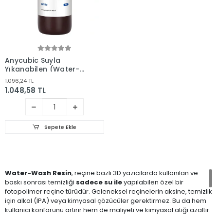
Anycubic Suyla
Yıkanabilen (Water-
Wash) Reçine Siyah
1.096,24 TL
1.048,58 TL
Sepete Ekle
Water-Wash Resin
, reçine bazlı 3D yazıcılarda kullanılan ve
baskı sonrası temizliği
sadece su ile
yapılabilen özel bir
fotopolimer reçine türüdür. Geleneksel reçinelerin aksine, temizlik
için alkol (IPA) veya kimyasal çözücüler gerektirmez. Bu da hem
kullanıcı konforunu artırır hem de maliyeti ve kimyasal atığı azaltır.