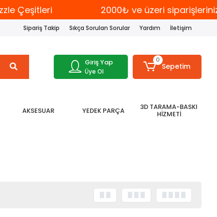
e Çeşitleri
2000₺ ve üzeri siparişlerin
Sipariş Takip
Sıkça Sorulan Sorular
Yardım
İletişim
0
Giriş Yap
Sepetim
Üye Ol
3D TARAMA-BASKI
AKSESUAR
YEDEK PARÇA
HİZMETİ