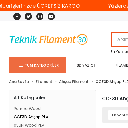
iparişlerinizde ÜCRETSİZ KARGO
Yüzlerce
En Yenile
TÜM KATEGORİLER
3D YAZICI
FİLAM
Ana Sayfa
Filament
Ahşap Filament
CCF3D Ahşap PL
Alt Kategoriler
CCF3D Ahş
Porima Wood
CCF3D Ahşap PLA
eSUN Wood PLA