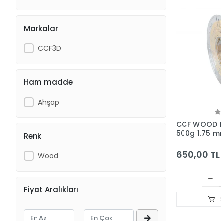
Markalar
CCF3D
Ham madde
Ahşap
CCF WOOD F
500g 1.75 
Renk
650,00 TL
Wood
Fiyat Aralıkları
-