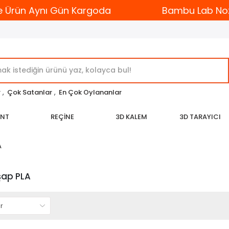
 Ürün Aynı Gün Kargoda
Bambu Lab Nozzl
r
,
Çok Satanlar
,
En Çok Oylananlar
ENT
REÇİNE
3D KALEM
3D TARAYICI
A
ap PLA