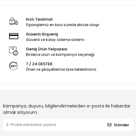
Gıda temasına uygunluğu, su geçirmezliği ve dış ortam
koşullarına karşı dayanımı sayesinde endüstriyel uygulamalarda
da yaygın olarak tercih edilir.
Hızlı Teslimat
📦 1.75mm çapında, 1kg'lık makaralarda sunulur.
Siparişleriniz en kısa sürede elinize ulaşır.
🔥 Önerilen baskı sıcaklığı: 230-250°C
Güvenli Alışveriş
🛠️ Tabla sıcaklığı: 70-90°C
Güvenli ve kolay ödeme sistemi
Şeffaf, sağlam ve profesyonel sonuçlar için eSUN PETG
Geniş Ürün Yelpazesi
filament ile projelerinize değer katın!
Binlerce ürün ve kampanya seçeneği
7 / 24 DESTEK
Öneri ve şikayetlerinizi bize iletebilirsiniz.
Kampanya, duyuru, bilgilendirmelerden e-posta ile haberdar
olmak istiyorum.
Gönder