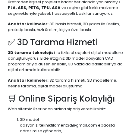
üretimden kişisel projelere kadar her alanda yanınızdayız.
PLA, ABS, PETG, TPU, ASA
ve reçine gibi farklı malzeme
seçenekleriyle yüksek hassasiyetli baskılar sunuyoruz.
Anahtar kelimeler:
3D baskı hizmeti, 3D yazıcı ile üretim,
prototip baskı, hızlı üretim, kişiye özel baskı
✅ 3D Tarama Hizmeti
3D tarama teknolojisi
ile fiziksel objeleri dijital modellere
dönüştürüyoruz. Elde ettiğiniz 3D model dosyaları CAD
programlarıyla düzenlenebilir, 3D yazıcıda basılabilir ya da
dijital ortamda kullanılabilir.
Anahtar kelimeler:
3D tarama hizmeti, 3D modelleme,
nesne tarama, dijital model oluşturma
🛒 Online Sipariş Kolaylığı
Web sitemiz üzerinden hızlıca sipariş verebilirsiniz:
3D model
dosyanızı
teknikfilament3d@gmail.com
epaosta
adresimize gönderin,