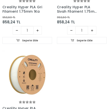
Creality Hyper PLA Gri
Creality Hyper PLA
Filament 1.75mm 1Kg
Siyah Filament 1.75mm
1Kg
953,60 TL
953,60 TL
858,24 TL
858,24 TL
Sepete Ekle
Sepete Ekle
Creality Hyper PLA