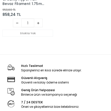
Beyaz Filament 1.75mm
1Kg
953,60 TL
858,24 TL
Stokta Yok
Hızlı Teslimat
Siparişleriniz en kısa sürede elinize ulaşır.
Güvenli Alışveriş
Güvenli ve kolay ödeme sistemi
Geniş Ürün Yelpazesi
Binlerce ürün ve kampanya seçeneği
7 / 24 DESTEK
Öneri ve şikayetlerinizi bize iletebilirsiniz.