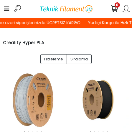
0
e üzeri siparişlerinizde ÜCRETSİZ KARGO
Yurtiçi Kargo ile Hızlı 
Creality Hyper PLA
Filtreleme
Sıralama