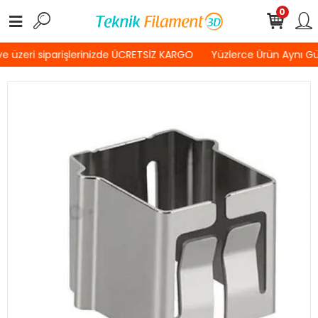
0
 üzeri siparişlerinizde ÜCRETSİZ KARGO
Yüzlerce Ürün Aynı G