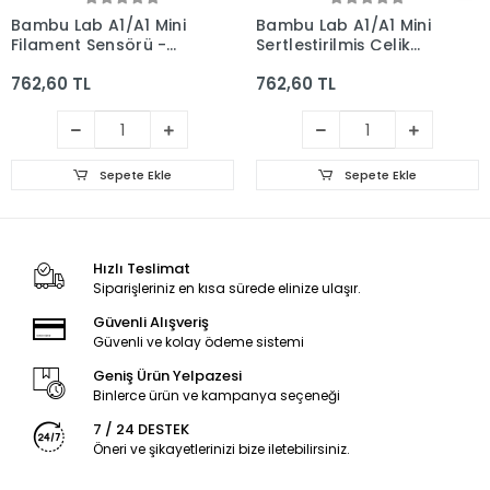
Bambu Lab A1/A1 Mini
Bambu Lab A1/A1 Mini
Filament Sensörü -
Sertleştirilmiş Çelik
FAE010
Nikel Kaplama
762,60 TL
762,60 TL
Extruder Dişli Seti -
Gümüş
Sepete Ekle
Sepete Ekle
Hızlı Teslimat
Siparişleriniz en kısa sürede elinize ulaşır.
Güvenli Alışveriş
Güvenli ve kolay ödeme sistemi
Geniş Ürün Yelpazesi
Binlerce ürün ve kampanya seçeneği
7 / 24 DESTEK
Öneri ve şikayetlerinizi bize iletebilirsiniz.