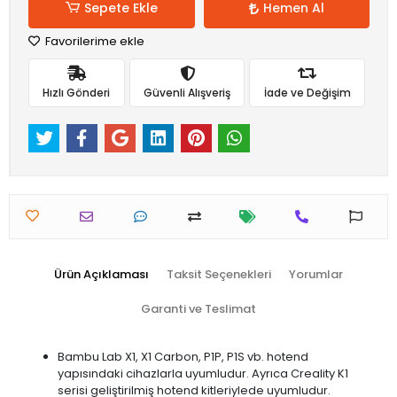
Sepete Ekle
Hemen Al
Favorilerime ekle
Hızlı Gönderi
Güvenli Alışveriş
İade ve Değişim
Ürün Açıklaması
Taksit Seçenekleri
Yorumlar
Garanti ve Teslimat
Bambu Lab X1, X1 Carbon, P1P, P1S vb. hotend
yapısındaki cihazlarla uyumludur. Ayrıca Creality K1
serisi geliştirilmiş hotend kitleriylede uyumludur.