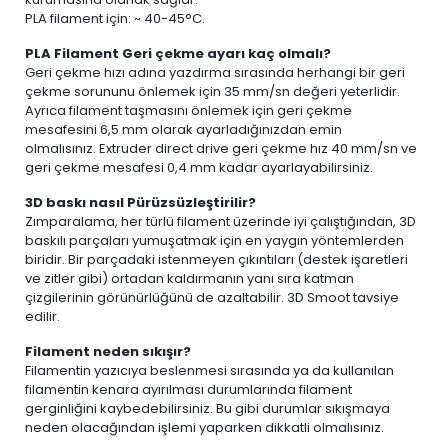
PLA filament için: ~ 40-45°C.
PLA Filament Geri çekme ayarı kaç olmalı?
Geri çekme hızı adına yazdırma sırasında herhangi bir geri
çekme sorununu önlemek için 35 mm/sn değeri yeterlidir.
Ayrıca filament taşmasını önlemek için geri çekme
mesafesini 6,5 mm olarak ayarladığınızdan emin
olmalısınız. Extruder direct drive geri çekme hız 40 mm/sn ve
geri çekme mesafesi 0,4 mm kadar ayarlayabilirsiniz.
3D baskı nasıl Pürüzsüzleştirilir?
Zımparalama, her türlü filament üzerinde iyi çalıştığından, 3D
baskılı parçaları yumuşatmak için en yaygın yöntemlerden
biridir. Bir parçadaki istenmeyen çıkıntıları (destek işaretleri
ve zitler gibi) ortadan kaldırmanın yanı sıra katman
çizgilerinin görünürlüğünü de azaltabilir. 3D Smoot tavsiye
edilir.
Filament neden sıkışır?
Filamentin yazıcıya beslenmesi sırasında ya da kullanılan
filamentin kenara ayırılması durumlarında filament
gerginliğini kaybedebilirsiniz. Bu gibi durumlar sıkışmaya
neden olacağından işlemi yaparken dikkatli olmalısınız.