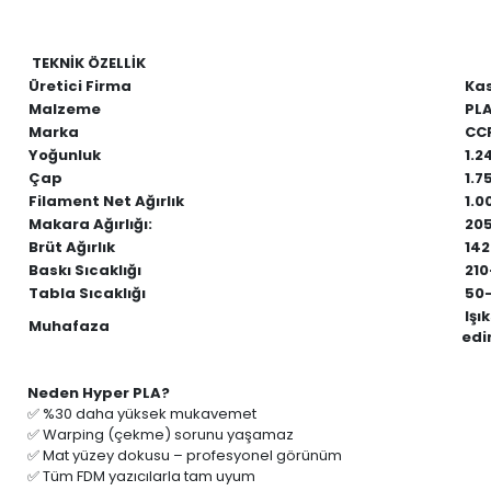
TEKNİK ÖZELLİK
Üretici Firma
Kas
Malzeme
PLA
Marka
CC
Yoğunluk
1.2
Çap
1.7
Filament Net Ağırlık
1.0
Makara Ağırlığı:
205
Brüt Ağırlık
1428
Baskı Sıcaklığı
210
Tabla Sıcaklığı
50-
Işı
Muhafaza
edi
Neden Hyper PLA?
✅ %30 daha yüksek mukavemet
✅ Warping (çekme) sorunu yaşamaz
✅ Mat yüzey dokusu – profesyonel görünüm
✅ Tüm FDM yazıcılarla tam uyum