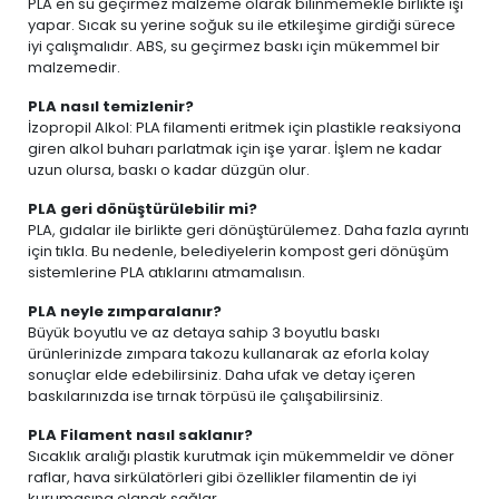
PLA en su geçirmez malzeme olarak bilinmemekle birlikte işi
yapar. Sıcak su yerine soğuk su ile etkileşime girdiği sürece
iyi çalışmalıdır. ABS, su geçirmez baskı için mükemmel bir
malzemedir.
PLA nasıl temizlenir?
İzopropil Alkol: PLA filamenti eritmek için plastikle reaksiyona
giren alkol buharı parlatmak için işe yarar. İşlem ne kadar
uzun olursa, baskı o kadar düzgün olur.
PLA geri dönüştürülebilir mi?
PLA, gıdalar ile birlikte geri dönüştürülemez. Daha fazla ayrıntı
için tıkla. Bu nedenle, belediyelerin kompost geri dönüşüm
sistemlerine PLA atıklarını atmamalısın.
PLA neyle zımparalanır?
Büyük boyutlu ve az detaya sahip 3 boyutlu baskı
ürünlerinizde zımpara takozu kullanarak az eforla kolay
sonuçlar elde edebilirsiniz. Daha ufak ve detay içeren
baskılarınızda ise tırnak törpüsü ile çalışabilirsiniz.
PLA Filament nasıl saklanır?
Sıcaklık aralığı plastik kurutmak için mükemmeldir ve döner
raflar, hava sirkülatörleri gibi özellikler filamentin de iyi
kurumasına olanak sağlar.