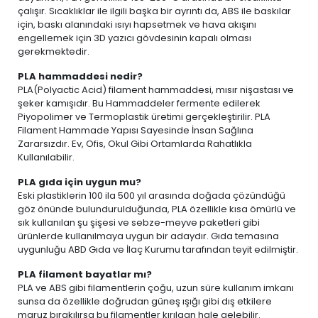
çalışır. Sıcaklıklar ile ilgili başka bir ayrıntı da, ABS ile baskılar
için, baskı alanındaki ısıyı hapsetmek ve hava akışını
engellemek için 3D yazıcı gövdesinin kapalı olması
gerekmektedir.
PLA hammaddesi nedir?
PLA(Polyactic Acid) filament hammaddesi, mısır nişastası ve
şeker kamışıdır. Bu Hammaddeler fermente edilerek
Piyopolimer ve Termoplastik üretimi gerçekleştirilir. PLA
Filament Hammade Yapısı Sayesinde İnsan Sağlına
Zararsızdır. Ev, Ofis, Okul Gibi Ortamlarda Rahatlıkla
Kullanılabilir.
PLA gıda için uygun mu?
Eski plastiklerin 100 ila 500 yıl arasında doğada çözündüğü
göz önünde bulundurulduğunda, PLA özellikle kısa ömürlü ve
sık kullanılan şu şişesi ve sebze-meyve paketleri gibi
ürünlerde kullanılmaya uygun bir adaydır. Gıda temasına
uygunluğu ABD Gıda ve İlaç Kurumu tarafından teyit edilmiştir.
PLA filament bayatlar mı?
PLA ve ABS gibi filamentlerin çoğu, uzun süre kullanım imkanı
sunsa da özellikle doğrudan güneş ışığı gibi dış etkilere
maruz bırakılırsa bu filamentler kırılgan hale gelebilir.