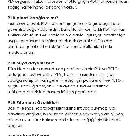
PLA organik malzemelerden üretildiği için PLA filamentin insan
sağlığına herhangi bir zararı yoktur.
PLA plastik sağlam mı?
Kısa cevap evet, PLA filamentinin genellikle gıda açısından
güvenli olduğu kabul edilir. Bununla birlikte, farklı PLA filaman
sınıfları olduğunu ve bazılarının gıdayla ilgili uygulamalar için
uygun olmayabileceğini not etmek önemlidir. Dikkate
alınması gereken bir faktör, filamentte kullanılan katkı
maddeleridir.
PLA suya dayanır mı?
Tüm filamentler arasında en popüler ikisinin PLA ve PETG
olduğunu söyleyebiliriz. PLA , baskı sırasında ısıtılmış bir
yatağa sahip olması gerekmediği için popülerdir ve PETG ,
güçlü, sıcaklığa dayanıklı ve ayrıca suya ve basınca
mükemmel şekilde dayandığı için popülerdir.
PLA Filament Özellikleri
Basımı esnasında taban ısıtmasına ihtiyaç duymaz. Çok
dayanıklı değildir, bu yüzden yüksek sıcaklıkta ya da güneş
altında uzun süre kalmamalıdır. İnsan sağlığı için bir tehdit
değildir.