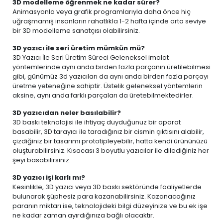
3D modelleme öğrenmek ne kadar sürer?
Animasyonla veya grafik programlarıyla daha önce hiç
uğraşmamış insanların rahatlıkla 1-2 hafta içinde orta seviye
bir 3D modelleme sanatçısı olabilirsiniz.
3D yazıcı ile seri üretim mümkün mü?
3D Yazıcı İle Seri Üretim Süreci Geleneksel imalat
yöntemlerinde aynı anda birden fazla parçanın üretilebilmesi
gibi, günümüz 3d yazıcıları da aynı anda birden fazla parçayı
üretme yeteneğine sahiptir. Üstelik geleneksel yöntemlerin
aksine, aynı anda farklı parçaları da üretebilmektedirler.
3D yazıcıdan neler basılabilir?
3D baskı teknolojisi ile ihtiyaç duyduğunuz bir aparat
basabilir, 3D tarayıcı ile taradığınız bir cismin çıktısını alabilir,
çizdiğiniz bir tasarımı prototipleyebilir, hatta kendi ürününüzü
oluşturabilirsiniz. Kısacası 3 boyutlu yazıcılar ile dilediğiniz her
şeyi basabilirsiniz.
3D yazıcı işi karlı mı?
Kesinlikle, 3D yazıcı veya 3D baskı sektöründe faaliyetlerde
bulunarak şüphesiz para kazanabilirsiniz. Kazanacağınız
paranın miktarı ise, teknolojideki bilgi düzeyinize ve bu ek işe
ne kadar zaman ayırdığınıza bağlı olacaktır.