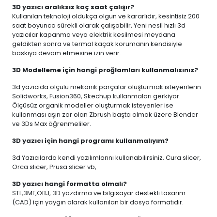
3D yazıcı aralıksız kaç saat çalışır?
Kullanılan teknoloji oldukça olgun ve kararlıdır, kesintisiz 200
saat boyunca sürekli olarak çalışabilir, Yeni nesil hızlı 3d
yazıcılar kapanma veya elektrik kesilmesi meydana
geldikten sonra ve termal kaçak korumanın kendisiyle
baskıya devam etmesine izin verir.
3D Modelleme için hangi proğlamları kullanmalısınız?
3d yazıcıda ölçülü mekanik parçalar oluşturmak isteyenlerin
Solidworks, Fusion360, Skechup kullanmaları gerkiyor.
Ölçüsüz organik modeller oluşturmak isteyenler ise
kullanması aşırı zor olan Zbrush başta olmak üzere Blender
ve 3Ds Max öğrenmeliler.
3D yazıcı için hangi programı kullanmalıyım?
3d Yazıcılarda kendi yazılımlarını kullanabilirsiniz. Cura slicer,
Orca slicer, Prusa slicer vb,
3D yazıcı hangi formatta olmalı?
STL,3MF,OBJ, 3D yazdırma ve bilgisayar destekli tasarım
(CAD) için yaygın olarak kullanılan bir dosya formatıdır.