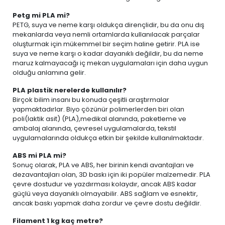
Petg mi PLA mi?
PETG, suya ve neme karşı oldukça dirençlidir, bu da onu dış
mekanlarda veya nemli ortamlarda kullanılacak parçalar
oluşturmak için mükemmel bir seçim haline getirir. PLA ise
suya ve neme karşı o kadar dayanıklı değildir, bu da neme
maruz kalmayacağı iç mekan uygulamaları için daha uygun
olduğu anlamına gelir.
PLA plastik nerelerde kullanılır?
Birçok bilim insanı bu konuda çeşitli araştırmalar
yapmaktadırlar. Biyo çözünür polimerlerden biri olan
poli(laktik asit) (PLA),medikal alanında, paketleme ve
ambalaj alanında, çevresel uygulamalarda, tekstil
uygulamalarında oldukça etkin bir şekilde kullanılmaktadır.
ABS mi PLA mi?
Sonuç olarak, PLA ve ABS, her birinin kendi avantajları ve
dezavantajları olan, 3D baskı için iki popüler malzemedir. PLA
çevre dostudur ve yazdırması kolaydır, ancak ABS kadar
güçlü veya dayanıklı olmayabilir. ABS sağlam ve esnektir,
ancak baskı yapmak daha zordur ve çevre dostu değildir.
Filament 1 kg kaç metre?