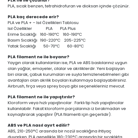
PLA ne ile çözünür?
PLA, sıcak benzen, tetrahidrofuran ve dioksan içinde çözünür.
PLA kaç derecede erir?
PLA ve PLA + – Isıl Özellikleri Tablosu
Isıl Özellikler PLA PLA Plus
Erime Sıcaklığı 160-190ºC 160-190ºC
Basım Sıcaklığı 190-220ºC 205-225ºC
Yatak Sıcaklığı 50-70ºC 60-80ºC
PLA filament ne ile boyanır?
Yaygın olarak kullanılanları ise, PLA ve ABS baskılarınız uygun
olan yağlar, emayeler, cilalar ve akriliklerdir. Yeni başlayan
biri olarak, çabuk kurumaları ve suyla temizlenebilmeleri gibi
avantajları olan akrilik boyaları kullanmaya başlayabilirsiniz.
Airbrush, fırça veya sprey boya gibi seçenekleriniz mevcut.
PLA filament ne ile yapıştırılır?
Kloroform veya hızlı yapıştırıcılar : Farklı tip hızlı yapıştırıcılar
kullanılabilir. Fakat kloroform parçalarınızı iz bırakmadan ve
kaynaştırarak yapıştırır (PLA filamenti için geçerlidir).
ABS ve PLA nasıl ayırt edilir?
ABS, 210-250°C arasında bir nozül sıcaklığına ihtiyaç
duyarken, PLA genellikle 180-230°C arasında bir sıcaklıkta