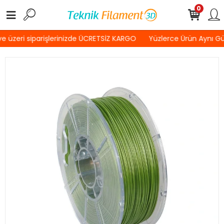
0
 üzeri siparişlerinizde ÜCRETSİZ KARGO
Yüzlerce Ürün Aynı G