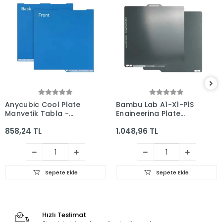
Anycubic Cool Plate
Bambu Lab A1-X1-P1S
Manyetik Tabla -
Engineering Plate
Kobra
Smooth Yay Çeliği
858,24 TL
1.048,96 TL
3/Combo/V2/V2
Manyetik Tabla -
Combo - 255x255mm
256x256mm - Çift
Yüzlü
Sepete Ekle
Sepete Ekle
Hızlı Teslimat