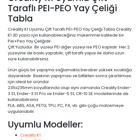
Taraflı PEI-PEO Yay Çeliği
Tabla
Creality K1 Uyumlu Çift Taraflı PEI-PEO Yay Çeliği Tabla Creality
K1 3D yazıcı için kullanabileceğiniz mükemmel kalitede bir
Pei+Peo Yay Çeliğidir.
Çift Yüzlüdür. Bir yüzeyi PEI diğer yüzeyi ise PEO kaplıdır. Her 2
yüzeyine de baskı yapabilir, çift taraflı yapısı ile daha uzun
süre kullanabilirsiniz.
Ürün güçlü bir yapışma sağlamakla beraber yüksek sıcaklığa
dayanıklıdır. Baskının yapışması ve bittikten sonra çıkartılması
için ideal bir üründür.
235x235mm boyutlarında olup aynı zamanda Creality Ender-
3 S1, Ender-3 S1 Pro ve Ender-5 S1, CR-10 SE modellerinde de
kullanabilirsiniz.
PLA, ABS, ASA, PETG, TPU, PC, PA, vb. gibi çoğu malzemeye
uygulanabilir.
Uyumlu Modeller:
Creality K1