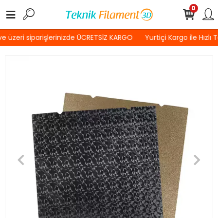
0
 üzeri siparişlerinizde ÜCRETSİZ KARGO
Yurtiçi Kargo ile Hızlı 