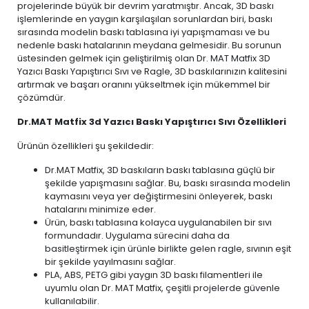
projelerinde büyük bir devrim yaratmıştır. Ancak, 3D baskı
işlemlerinde en yaygın karşılaşılan sorunlardan biri, baskı
sırasında modelin baskı tablasına iyi yapışmaması ve bu
nedenle baskı hatalarının meydana gelmesidir. Bu sorunun
üstesinden gelmek için geliştirilmiş olan Dr. MAT Matfix 3D
Yazıcı Baskı Yapıştırıcı Sıvı ve Ragle, 3D baskılarınızın kalitesini
artırmak ve başarı oranını yükseltmek için mükemmel bir
çözümdür.
Dr.MAT Matfix 3d Yazıcı Baskı Yapıştırıcı Sıvı Özellikleri
Ürünün özellikleri şu şekildedir:
Dr.MAT Matfix, 3D baskıların baskı tablasına güçlü bir
şekilde yapışmasını sağlar. Bu, baskı sırasında modelin
kaymasını veya yer değiştirmesini önleyerek, baskı
hatalarını minimize eder.
Ürün, baskı tablasına kolayca uygulanabilen bir sıvı
formundadır. Uygulama sürecini daha da
basitleştirmek için ürünle birlikte gelen ragle, sıvının eşit
bir şekilde yayılmasını sağlar.
PLA, ABS, PETG gibi yaygın 3D baskı filamentleri ile
uyumlu olan Dr. MAT Matfix, çeşitli projelerde güvenle
kullanılabilir.