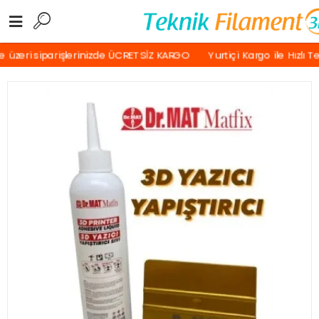
üzeri siparişlerinizde ÜCRETSİZ KARGO
Yurtiçi Kargo ile Hızlı T