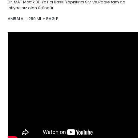
Dr. MAT Matfix 3D Yazıcı Baskı Yapıştırıcı Sıvı ve Ragle tam da
ihtiyacınız olan üründür
AMBALAJ : 250 ML + RAGLE