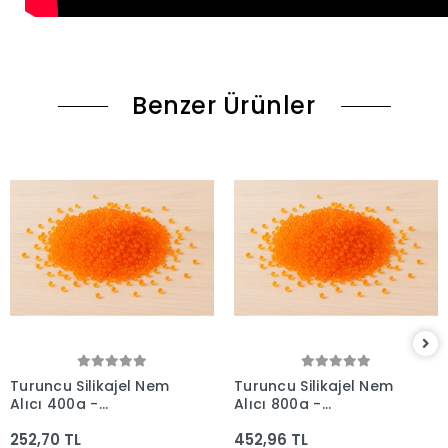
Benzer Ürünler
Turuncu Silikajel Nem
Turuncu Silikajel Nem
Alıcı 400g -
Alıcı 800g -
İndikatörlü Küf
İndikatörlü Küf
252,70 TL
452,96 TL
Önleyici Silika Jel
Önleyici Silika Jel