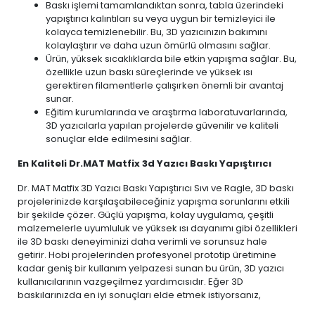
Baskı işlemi tamamlandıktan sonra, tabla üzerindeki
yapıştırıcı kalıntıları su veya uygun bir temizleyici ile
kolayca temizlenebilir. Bu, 3D yazıcınızın bakımını
kolaylaştırır ve daha uzun ömürlü olmasını sağlar.
Ürün, yüksek sıcaklıklarda bile etkin yapışma sağlar. Bu,
özellikle uzun baskı süreçlerinde ve yüksek ısı
gerektiren filamentlerle çalışırken önemli bir avantaj
sunar.
Eğitim kurumlarında ve araştırma laboratuvarlarında,
3D yazıcılarla yapılan projelerde güvenilir ve kaliteli
sonuçlar elde edilmesini sağlar.
En Kaliteli Dr.MAT Matfix 3d Yazıcı Baskı Yapıştırıcı
Dr. MAT Matfix 3D Yazıcı Baskı Yapıştırıcı Sıvı ve Ragle, 3D baskı
projelerinizde karşılaşabileceğiniz yapışma sorunlarını etkili
bir şekilde çözer. Güçlü yapışma, kolay uygulama, çeşitli
malzemelerle uyumluluk ve yüksek ısı dayanımı gibi özellikleri
ile 3D baskı deneyiminizi daha verimli ve sorunsuz hale
getirir. Hobi projelerinden profesyonel prototip üretimine
kadar geniş bir kullanım yelpazesi sunan bu ürün, 3D yazıcı
kullanıcılarının vazgeçilmez yardımcısıdır. Eğer 3D
baskılarınızda en iyi sonuçları elde etmek istiyorsanız,