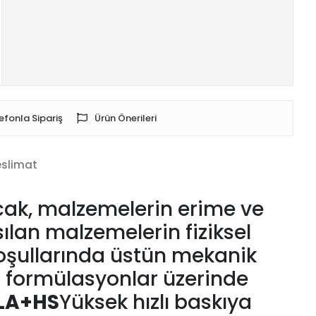
efonla Sipariş
Ürün Önerileri
eslimat
Ancak, malzemelerin erime ve
sılan malzemelerin fiziksel
ı koşullarında üstün mekanik
lı formülasyonlar üzerinde
LA+HS
Yüksek hızlı baskıya