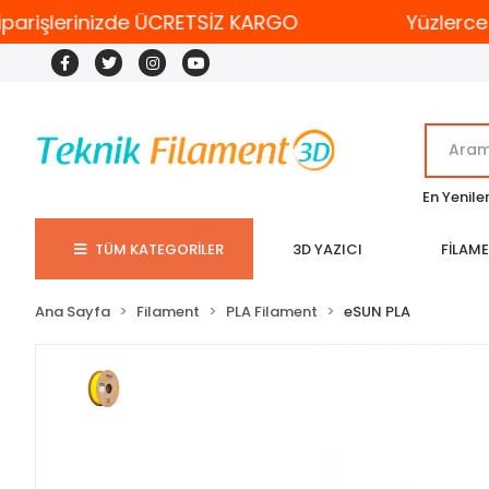
arişlerinizde ÜCRETSİZ KARGO
Yüzlerce Ü
En Yenile
TÜM KATEGORİLER
3D YAZICI
FİLAM
Ana Sayfa
Filament
PLA Filament
eSUN PLA