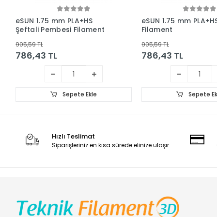
eSUN 1.75 mm PLA+HS
eSUN 1.75 mm PLA+HS
Şeftali Pembesi Filament
Filament
905,59 TL
905,59 TL
786,43 TL
786,43 TL
Sepete Ekle
Sepete Ek
Hızlı Teslimat
Siparişleriniz en kısa sürede elinize ulaşır.