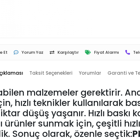
e Et
Yorum Yaz
Karşılaştır
Fiyat Alarmı
Tel
çıklaması
Taksit Seçenekleri
Yorumlar
Garanti ve T
uyabilen malzemeler gerektirir. 
, hızlı teknikler kullanılarak ba
 miktar düşüş yaşanır. Hızlı bask
ürünler sunmak için, çeşitli hız
ik. Sonuç olarak, özenle seçtik:
P