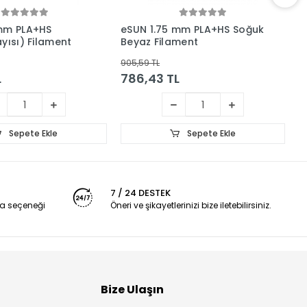
 mm PLA+HS
eSUN 1.75 mm PLA+HS Soğuk
e
yısı) Filament
Beyaz Filament
M
905,59 TL
9
L
786,43 TL
7
Sepete Ekle
Sepete Ekle
7 / 24 DESTEK
a seçeneği
Öneri ve şikayetlerinizi bize iletebilirsiniz.
Bize Ulaşın