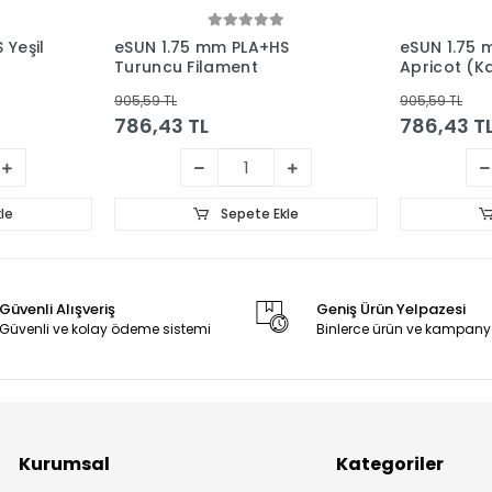
 Yeşil
eSUN 1.75 mm PLA+HS
eSUN 1.75
Turuncu Filament
Apricot (Ka
905,59 TL
905,59 TL
786,43 TL
786,43 T
le
Sepete Ekle
Güvenli Alışveriş
Geniş Ürün Yelpazesi
Güvenli ve kolay ödeme sistemi
Binlerce ürün ve kampany
Kurumsal
Kategoriler