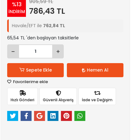
905,59 TL
%13
786,43 TL
İNDİRİM
Havale/EFT ile
762,84 TL
65,54 TL 'den başlayan taksitlerle
Sepete Ekle
Hemen Al
Favorilerime ekle
Hızlı Gönderi
Güvenli Alışveriş
İade ve Değişim