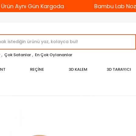
rün Aynı Gün Kargoda
Bambu Lab Nozzle 
r
,
Çok Satanlar
,
En Çok Oylananlar
ENT
REÇİNE
3D KALEM
3D TARAYICI