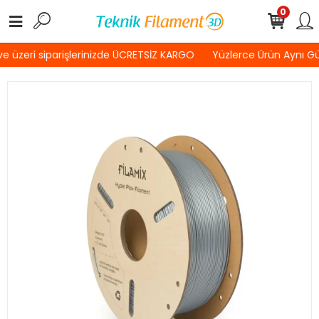
0
 üzeri siparişlerinizde ÜCRETSİZ KARGO
Yüzlerce Ürün Aynı G