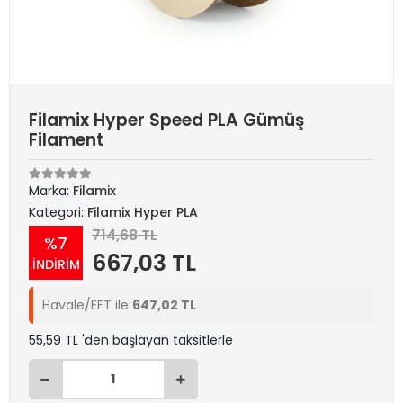
Filamix Hyper Speed PLA Gümüş
Filament
Marka:
Filamix
Kategori:
Filamix Hyper PLA
714,68 TL
%7
667,03 TL
İNDİRİM
Havale/EFT ile
647,02 TL
55,59 TL 'den başlayan taksitlerle