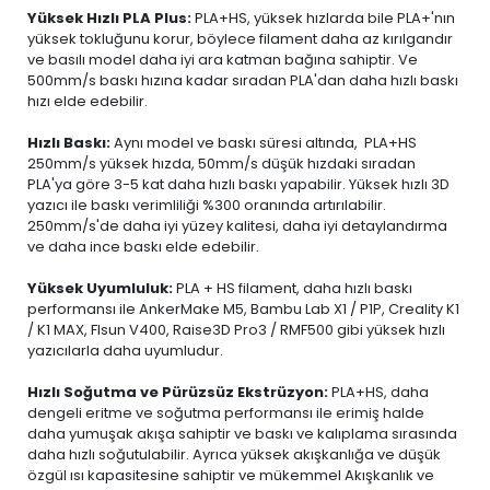
Yüksek Hızlı PLA Plus:
PLA+HS, yüksek hızlarda bile PLA+'nın
yüksek tokluğunu korur, böylece filament daha az kırılgandır
ve basılı model daha iyi ara katman bağına sahiptir. Ve
500mm/s baskı hızına kadar sıradan PLA'dan daha hızlı baskı
hızı elde edebilir.
Hızlı Baskı:
Aynı model ve baskı süresi altında, PLA+HS
250mm/s yüksek hızda, 50mm/s düşük hızdaki sıradan
PLA'ya göre 3-5 kat daha hızlı baskı yapabilir. Yüksek hızlı 3D
yazıcı ile baskı verimliliği %300 oranında artırılabilir.
250mm/s'de daha iyi yüzey kalitesi, daha iyi detaylandırma
ve daha ince baskı elde edebilir.
Yüksek Uyumluluk:
PLA + HS filament, daha hızlı baskı
performansı ile AnkerMake M5, Bambu Lab X1 / P1P, Creality K1
/ K1 MAX, Flsun V400, Raise3D Pro3 / RMF500 gibi yüksek hızlı
yazıcılarla daha uyumludur.
Hızlı Soğutma ve Pürüzsüz Ekstrüzyon:
PLA+HS, daha
dengeli eritme ve soğutma performansı ile erimiş halde
daha yumuşak akışa sahiptir ve baskı ve kalıplama sırasında
daha hızlı soğutulabilir. Ayrıca yüksek akışkanlığa ve düşük
özgül ısı kapasitesine sahiptir ve mükemmel Akışkanlık ve