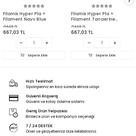
Filamix Hyper Pla +
Filamix Hyper Pla +
Filament Navy Blue
Filament Tangerine
Orange
714,68 TL
714,68 TL
667,03 TL
667,03 TL
Sepete Ekle
Sepete Ekle
Hızlı Teslimat
Siparişleriniz en kısa sürede elinize ulaşır.
Güvenli Alışveriş
Güvenli ve kolay ödeme sistemi
Geniş Ürün Yelpazesi
Binlerce ürün ve kampanya seçeneği
7 / 24 DESTEK
Öneri ve şikayetlerinizi bize iletebilirsiniz.