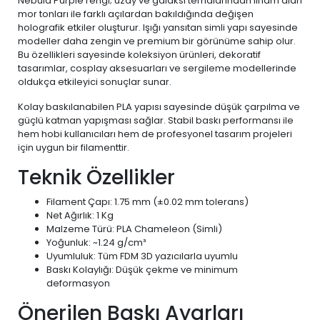
Nebula Purple rengi; uzay ve galaksi temalarından ilham alan
mor tonları ile farklı açılardan bakıldığında değişen
holografik etkiler oluşturur. Işığı yansıtan simli yapı sayesinde
modeller daha zengin ve premium bir görünüme sahip olur.
Bu özellikleri sayesinde koleksiyon ürünleri, dekoratif
tasarımlar, cosplay aksesuarları ve sergileme modellerinde
oldukça etkileyici sonuçlar sunar.
Kolay baskılanabilen PLA yapısı sayesinde düşük çarpılma ve
güçlü katman yapışması sağlar. Stabil baskı performansı ile
hem hobi kullanıcıları hem de profesyonel tasarım projeleri
için uygun bir filamenttir.
Teknik Özellikler
Filament Çapı: 1.75 mm (±0.02 mm tolerans)
Net Ağırlık: 1 Kg
Malzeme Türü: PLA Chameleon (Simli)
Yoğunluk: ~1.24 g/cm³
Uyumluluk: Tüm FDM 3D yazıcılarla uyumlu
Baskı Kolaylığı: Düşük çekme ve minimum
deformasyon
Önerilen Baskı Ayarları