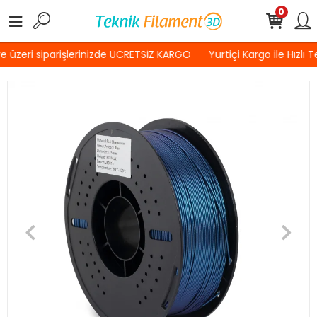
0
 üzeri siparişlerinizde ÜCRETSİZ KARGO
Yurtiçi Kargo ile Hızlı 