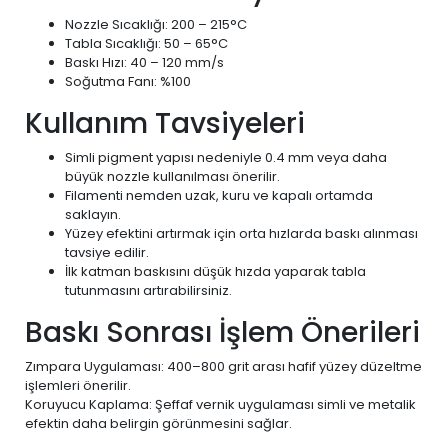
Nozzle Sıcaklığı: 200 – 215°C
Tabla Sıcaklığı: 50 – 65°C
Baskı Hızı: 40 – 120 mm/s
Soğutma Fanı: %100
Kullanım Tavsiyeleri
Simli pigment yapısı nedeniyle 0.4 mm veya daha
büyük nozzle kullanılması önerilir.
Filamenti nemden uzak, kuru ve kapalı ortamda
saklayın.
Yüzey efektini artırmak için orta hızlarda baskı alınması
tavsiye edilir.
İlk katman baskısını düşük hızda yaparak tabla
tutunmasını artırabilirsiniz.
Baskı Sonrası İşlem Önerileri
Zımpara Uygulaması: 400–800 grit arası hafif yüzey düzeltme
işlemleri önerilir.
Koruyucu Kaplama: Şeffaf vernik uygulaması simli ve metalik
efektin daha belirgin görünmesini sağlar.