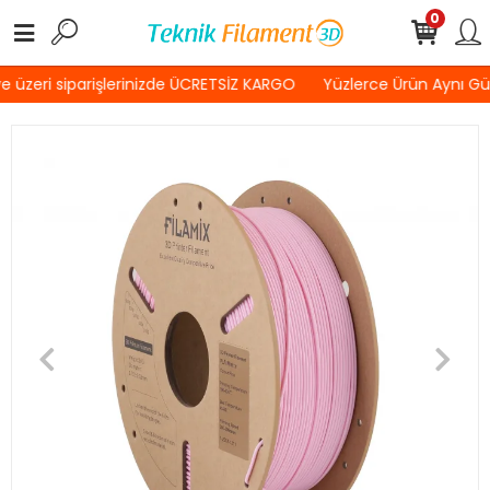
0
 üzeri siparişlerinizde ÜCRETSİZ KARGO
Yüzlerce Ürün Aynı Gü