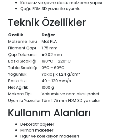
Kokusuz ve çevre dostu malzeme yapısı
Çoğu FDM 3D yazıcı ile uyumlu
Teknik Özellikler
Özellik
Değer
Malzeme Türü
Mat PLA
Filament Çapı
1.75 mm
Çap Toleransı
±0.02 mm
Baskı Sıcaklığı
190°C – 220°C
Tabla Sıcaklığı
0°C – 60°C
Yoğunluk
Yaklaşık 1.24 g/cm³
Baskı Hızı
40 – 120 mm/s
Net Ağırlık
1000 g
Makara Tipi
Vakumlu ve nem alıcılı paket
Uyumlu Yazıcılar
Tüm 1.75 mm FDM 3D yazıcılar
Kullanım Alanları
Dekoratif objeler
Mimari maketler
Figür ve koleksiyon modelleri