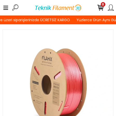
0
 üzeri siparişlerinizde ÜCRETSİZ KARGO
Yüzlerce Ürün Aynı G