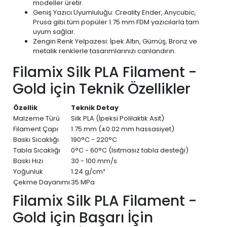
modeller üretir.
Geniş Yazıcı Uyumluluğu: Creality Ender, Anycubic,
Prusa gibi tüm popüler 1.75 mm FDM yazıcılarla tam
uyum sağlar.
Zengin Renk Yelpazesi: İpek Altın, Gümüş, Bronz ve
metalik renklerle tasarımlarınızı canlandırın.
Filamix Silk PLA Filament -
Gold için Teknik Özellikler
Özellik
Teknik Detay
Malzeme Türü
Silk PLA (İpeksi Polilaktik Asit)
Filament Çapı
1.75 mm (±0.02 mm hassasiyet)
Baskı Sıcaklığı
190°C - 220°C
Tabla Sıcaklığı
0°C - 60°C (Isıtmasız tabla desteği)
Baskı Hızı
30 - 100 mm/s
Yoğunluk
1.24 g/cm³
Çekme Dayanımı
35 MPa
Filamix Silk PLA Filament -
Gold için Başarı İçin