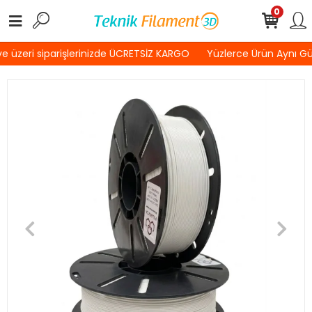
0
 üzeri siparişlerinizde ÜCRETSİZ KARGO
Yüzlerce Ürün Aynı G