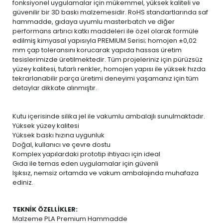
fonksiyonel uygulamalar için mükemmel, yüksek kaliteli ve
güvenilir bir 3D baskı malzemesidir. RoHS standartlarında saf
hammadde, gıdaya uyumlu masterbatch ve diğer
performans artırıcı katkı maddeleri ile özel olarak formüle
edilmiş kimyasal yapısıyla PREMIUM Serisi; homojen ±0,02
mm çap toleransını korucarak yapıda hassas üretim
tesislerimizde üretilmektedir. Tüm projeleriniz için pürüzsüz
yüzey kalitesi, tutarlı renkler, homojen yapısı ile yüksek hızda
tekrarlanabilir parça üretimi deneyimi yaşamanız için tüm
detaylar dikkate alınmıştır.
Kutu içerisinde silika jel ile vakumlu ambalajlı sunulmaktadır.
Yüksek yüzey kalitesi
Yüksek baskı hızına uygunluk
Doğal, kullanıcı ve çevre dostu
Komplex yapılardaki prototip ihtiyacı için ideal
Gıda ile temas eden uygulamalar için güvenli
Işıksız, nemsiz ortamda ve vakum ambalajında muhafaza
ediniz.
TEKNİK ÖZELLİKLER:
Malzeme PLA Premium Hammadde