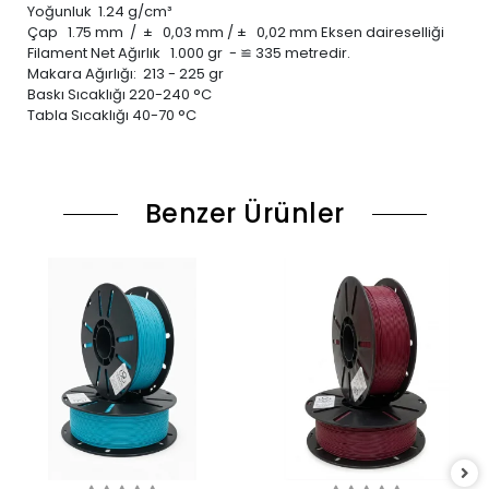
Yoğunluk 1.24 g/cm³
Çap 1.75 mm / ± 0,03 mm / ± 0,02 mm Eksen daireselliği
Filament Net Ağırlık 1.000 gr - ≌ 335 metredir.
Makara Ağırlığı: 213 - 225 gr
Baskı Sıcaklığı 220-240 °C
Tabla Sıcaklığı 40-70 °C
Benzer Ürünler