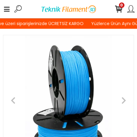
0
 üzeri siparişlerinizde ÜCRETSİZ KARGO
Yüzlerce Ürün Aynı G