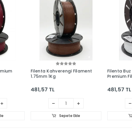
remium
Filenta Kahverengi Filament
Filenta Buz
1.75mm 1Kg
Premium F
1Kg
481,57 TL
481,57 TL
le
Sepete Ekle