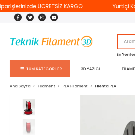
arişlerinizde ÜCRETSİZ KARGO
Yurtiçi Karg
En Yenile
TÜM KATEGORİLER
3D YAZICI
FİLAM
Ana Sayfa
Filament
PLA Filament
Filenta PLA