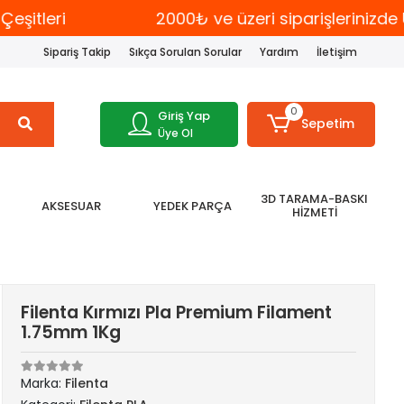
itleri
2000₺ ve üzeri siparişlerinizde 
Sipariş Takip
Sıkça Sorulan Sorular
Yardım
İletişim
0
Giriş Yap
Sepetim
Üye Ol
3D TARAMA-BASKI
AKSESUAR
YEDEK PARÇA
HİZMETİ
Filenta Kırmızı Pla Premium Filament
1.75mm 1Kg
Marka:
Filenta