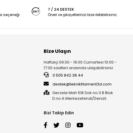
7 / 24 DESTEK
a seçeneği
Öneri ve şikayetlerinizi bize iletebilirsiniz.
Bize Ulaşın
Haftaiçi 09:00 - 19:00 Cumartesi 10:00 -
17:00 saatleri arasında ulaşabilirsiniz.
0 505 842 38 44
destek@teknikfilament3d.com
Gerzele Mah 518 Sok no:3 B Blok
D.no:A Merkezefendi/Denizli
Bizi Takip Edin