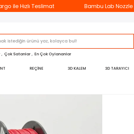
o ile Hızlı Teslimat
Bambu Lab Nozzle Çeş
r
,
Çok Satanlar
,
En Çok Oylananlar
ENT
REÇİNE
3D KALEM
3D TARAYICI