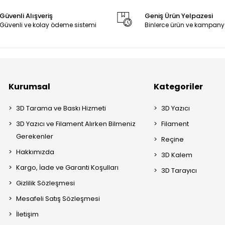
Güvenli Alışveriş
Geniş Ürün Yelpazesi
Güvenli ve kolay ödeme sistemi
Binlerce ürün ve kampany
Kurumsal
Kategoriler
3D Tarama ve Baskı Hizmeti
3D Yazıcı
3D Yazıcı ve Filament Alırken Bilmeniz
Filament
Gerekenler
Reçine
Hakkımızda
3D Kalem
Kargo, İade ve Garanti Koşulları
3D Tarayıcı
Gizlilik Sözleşmesi
Mesafeli Satış Sözleşmesi
İletişim