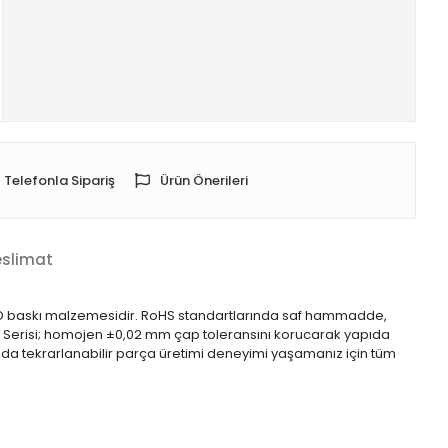
Telefonla Sipariş
Ürün Önerileri
eslimat
ir 3D baskı malzemesidir. RoHS standartlarında saf hammadde,
M Serisi; homojen ±0,02 mm çap toleransını korucarak yapıda
hızda tekrarlanabilir parça üretimi deneyimi yaşamanız için tüm