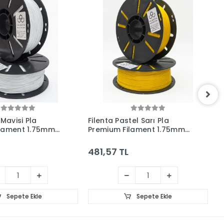
 Mavisi Pla
Filenta Pastel Sarı Pla
F
ilament 1.75mm
Premium Filament 1.75mm
F
1Kg
481,57 TL
4
Sepete Ekle
Sepete Ekle