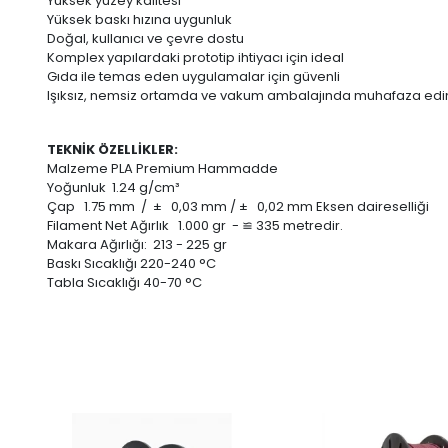
Yüksek yüzey kalitesi
Yüksek baskı hızına uygunluk
Doğal, kullanıcı ve çevre dostu
Komplex yapılardaki prototip ihtiyacı için ideal
Gıda ile temas eden uygulamalar için güvenli
Işıksız, nemsiz ortamda ve vakum ambalajında muhafaza edin
TEKNİK ÖZELLİKLER:
Malzeme PLA Premium Hammadde
Yoğunluk 1.24 g/cm³
Çap 1.75 mm / ± 0,03 mm / ± 0,02 mm Eksen daireselliği
Filament Net Ağırlık 1.000 gr - ≌ 335 metredir.
Makara Ağırlığı: 213 - 225 gr
Baskı Sıcaklığı 220-240 °C
Tabla Sıcaklığı 40-70 °C