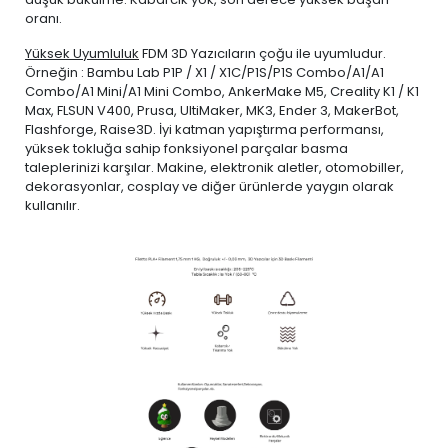
oranı.
Yüksek Uyumluluk
FDM 3D Yazıcıların çoğu ile uyumludur.
Örneğin : Bambu Lab P1P / X1 / X1C/P1S/P1S Combo/A1/A1
Combo/A1 Mini/A1 Mini Combo, AnkerMake M5, Creality K1 / K1
Max, FLSUN V400, Prusa, UltiMaker, MK3, Ender 3, MakerBot,
Flashforge, Raise3D. İyi katman yapıştırma performansı,
yüksek tokluğa sahip fonksiyonel parçalar basma
taleplerinizi karşılar. Makine, elektronik aletler, otomobiller,
dekorasyonlar, cosplay ve diğer ürünlerde yaygın olarak
kullanılır.