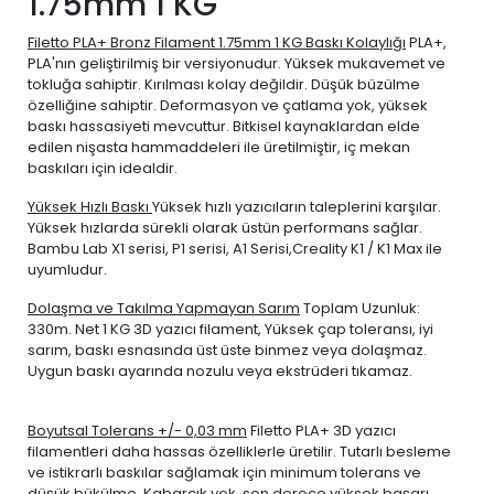
1.75mm 1 KG
Filetto PLA+ Bronz Filament 1.75mm 1 KG Baskı Kolaylığı
PLA+,
PLA'nın geliştirilmiş bir versiyonudur. Yüksek mukavemet ve
tokluğa sahiptir. Kırılması kolay değildir. Düşük büzülme
özelliğine sahiptir. Deformasyon ve çatlama yok, yüksek
baskı hassasiyeti mevcuttur. Bitkisel kaynaklardan elde
edilen nişasta hammaddeleri ile üretilmiştir, iç mekan
baskıları için idealdir.
Yüksek Hızlı Baskı
Yüksek hızlı yazıcıların taleplerini karşılar.
Yüksek hızlarda sürekli olarak üstün performans sağlar.
Bambu Lab X1 serisi, P1 serisi, A1 Serisi,Creality K1 / K1 Max ile
uyumludur.
Dolaşma ve Takılma Yapmayan Sarım
Toplam Uzunluk:
330m. Net 1 KG 3D yazıcı filament, Yüksek çap toleransı, iyi
sarım, baskı esnasında üst üste binmez veya dolaşmaz.
Uygun baskı ayarında nozulu veya ekstrüderi tıkamaz.
Boyutsal Tolerans +/- 0,03 mm
Filetto PLA+ 3D yazıcı
filamentleri daha hassas özelliklerle üretilir. Tutarlı besleme
ve istikrarlı baskılar sağlamak için minimum tolerans ve
düşük bükülme. Kabarcık yok, son derece yüksek başarı