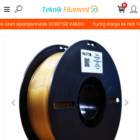
0
 üzeri siparişlerinizde ÜCRETSİZ KARGO
Yurtiçi Kargo ile Hızlı 