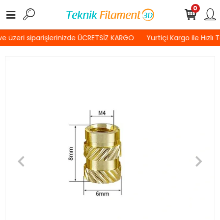
0
 üzeri siparişlerinizde ÜCRETSİZ KARGO
Yurtiçi Kargo ile Hızlı 