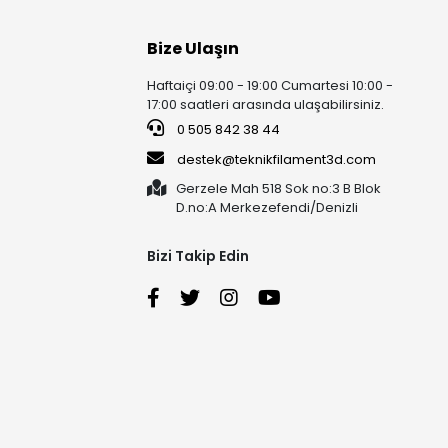
Bize Ulaşın
Haftaiçi 09:00 - 19:00 Cumartesi 10:00 -
17:00 saatleri arasında ulaşabilirsiniz.
0 505 842 38 44
destek@teknikfilament3d.com
Gerzele Mah 518 Sok no:3 B Blok
D.no:A Merkezefendi/Denizli
Bizi Takip Edin