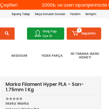
itleri
2000₺ ve üzeri siparişlerinizde 
Sipariş Takip
Sıkça Sorulan Sorular
Yardım
İletişim
0
Giriş Yap
Sepetim
Üye Ol
3D TARAMA-BASKI
AKSESUAR
YEDEK PARÇA
HİZMETİ
Marka Filament Hyper PLA - Sarı-
1.75mm 1 Kg
Marka:
Marka