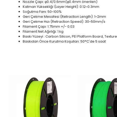
Nozzle Çapı: φ0.4/0.6mm(φ0.4mm önerilen)
Katman Yüksekliği (Layer Height): 0.12~0.3mm
Soğutma Fanı: 50~100%
Geri Çekme Mesafesi (Retraction Length): 1~2mm
Geri Çekme Hızı (Retraction Speed): 30~50mm/s
Filament Çapı: 1.75mm +/- 0.03
Filament Net Ağırlığı: 1 kg
Baskı Yüzeyi : Carbon Silicon, PEI Platform Board, Textur
Baskıdan Önce Kurutma Koşulları: 50°C'de 5 saat