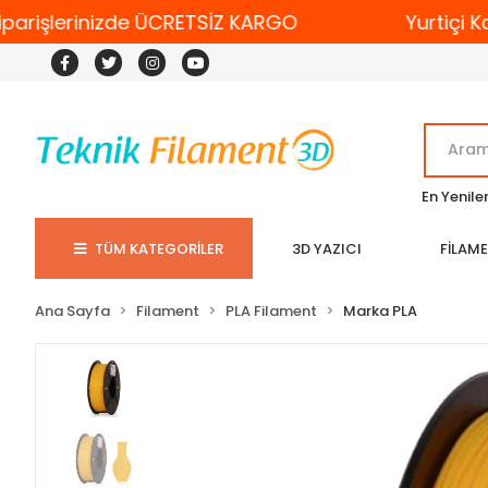
arişlerinizde ÜCRETSİZ KARGO
Yurtiçi Karg
En Yenile
TÜM KATEGORİLER
3D YAZICI
FİLAM
Ana Sayfa
Filament
PLA Filament
Marka PLA