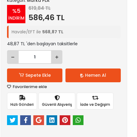
Kategori:
Marka PLA
619,84 TL
%5
586,46 TL
İNDİRİM
Havale/EFT ile
568,87 TL
48,87 TL 'den başlayan taksitlerle
Sepete Ekle
Hemen Al
Favorilerime ekle
Hızlı Gönderi
Güvenli Alışveriş
İade ve Değişim