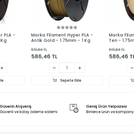
r PLA -
Marka Filament Hyper PLA -
Marka Fila
1Kg
Antik Gold - 1.75mm - 1 Kg
Ten - 1.75
619,84 TL
619,84 TL
586,46 TL
586,46 T
le
Sepete Ekle
Güvenli Alışveriş
Geniş Ürün Yelpazesi
Güvenli ve kolay ödeme sistemi
Binlerce ürün ve kampany