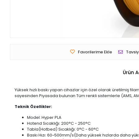
Favorilerime Ekle
Tavsiy
Ürün A
Yüksek hızlı baskı yapan cihazlar için özel olarak üretilmiş filam
sayesinden Piyasada bulunan Tüm renkli sistemlerle (AMS, AMS 
Teknik Özellikler:
Model: Hyper PLA
Hotend Sıcaklığı: 200°C - 250°C
Tabla(Hotbed) Sıcaklığı: 0°C - 60°C
Baskı Hızı: 60~500mm/s(Daha yüksek hızlarda daha yüks