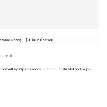
efonla Sipariş
Ürün Önerileri
eslimat
gun maliyetli fiyat/performans ürünüdür. Plastik Makaralı yapısı