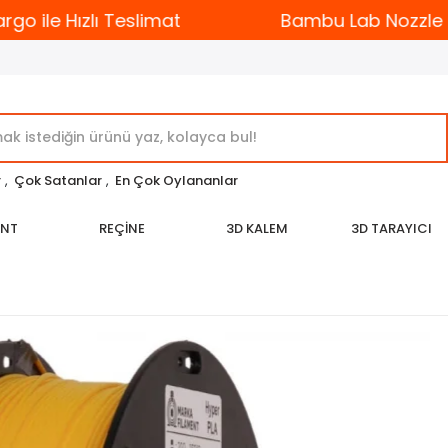
o ile Hızlı Teslimat
Bambu Lab Nozzle Çeş
r
,
Çok Satanlar
,
En Çok Oylananlar
ENT
REÇİNE
3D KALEM
3D TARAYICI