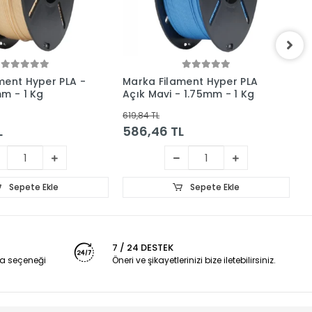
ment Hyper PLA -
Marka Filament Hyper PLA
M
mm - 1 Kg
Açık Mavi - 1.75mm - 1 Kg
G
1
619,84 TL
61
L
586,46 TL
5
Sepete Ekle
Sepete Ekle
7 / 24 DESTEK
a seçeneği
Öneri ve şikayetlerinizi bize iletebilirsiniz.