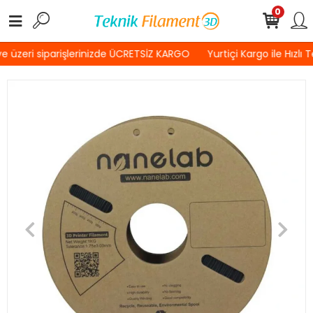
0
 üzeri siparişlerinizde ÜCRETSİZ KARGO
Yurtiçi Kargo ile Hızlı 