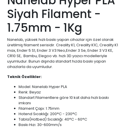
Nanelab Hyper PLA
Siyah Filament -
1.75mm - 1Kg
Nanelab, yüksek hızlı baskı yapan cihazlar için özel olarak
üretilmiş filament serisidir. Creality K1, Creality K1C, Creality K1
max, Ender 5 S1, Ender 3 V3 Neo,Ender 3 Se, Ender 3 V3 KE,
CR10 SE, Bambu, Elegoo vb. hızlı 3D yazıcı modelleriyle
uyumludur. Bunun dışında standart hızda baskı yapan
cihazlarla da uyumludur.
Teknik Özellikler:
Model: Nanelab Hyper PLA
Renk: Beyaz
Standart Filamentlere göre 10 kat daha hızlı baskı
imkanı
Filament Çapı: 1.75mm
Hotend Sıcaklığı: 200°C - 230°C
Tabla(Hotbed) Sıcaklığı: 40°C - 60°C
Baskı Hızı: 30-600mm/s