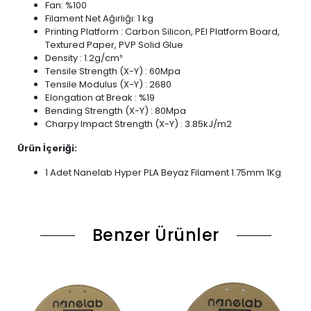
Fan: %100
Filament Net Ağırlığı: 1 kg
Printing Platform : Carbon Silicon, PEI Platform Board,
Textured Paper, PVP Solid Glue
Density : 1.2g/cm³
Tensile Strength (X-Y) : 60Mpa
Tensile Modulus (X-Y) : 2680
Elongation at Break : %19
Bending Strength (X-Y) : 80Mpa
Charpy Impact Strength (X-Y) : 3.85kJ/m2
Ürün İçeriği:
1 Adet Nanelab Hyper PLA Beyaz Filament 1.75mm 1Kg
Benzer Ürünler