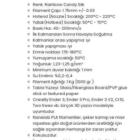
Renk: Rainbow Candy Silk
Filament Çapı: 1.75mm +/- 0.03
Hotend (Nozzle) Sıcaklığı: 200°C - 220°C
Yatak(Hotbed) Sıcaklığı: 50°C - 70°C
Baskı Hızı: 40- 200mm/s
İlk Katmandan Sonra Havayla Soğutma
Katmanlar arası yapışma: iyi
Yatak yapışması: iyi
Erime noktası: 175-180°C
Yumuşama sıcaklığı: 50°C
Yoğunluk: 1,23-1,25 g/sm³
Minimum duvar kalınlığı: 1 mm
Su Emilimi: %0,2-0,4
Filament Ağırlığı: 1 Kg (1000 gr.)
Tabla Yüzeyi: Glass/Fiberglass Board/PVP glue
stick or textured paper
Creality Ender 3, Ender 3 Pro, Ender 3 V2, Cr10,
Two trees vb. birçok 3D yazıcı modeliyle
uyumludur.
Nanelab PLA filamentler, şeker kamışı ve mısır
nişastası gibi doğal ürünlerden üretildiği için
sağlık açısından herhangi bir zararı yoktur.
Kokusuzdur.