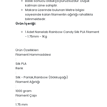
Baskı sonucu oldukça pürüzsüzdür. Düşük
katman izine sahiptir.
Makara üzerinde bulunan Metre bilgisi
sayesinde kalan filamentin ağırlığı rahatlıkla
bilinmektedir.
Ürün İçeriği:
1 Adet Nanelab Rainbow Candy Silk PLA Filament
- 1.75mm - 1Kg
Ürün Özellikleri
Filament Hammaddesi
:
Silk PLA
Renk
:
Silk - Parlak,Rainbow (Gökkuşağı)
Filament Ağırlığı
:
1000 gram
Filament Çapı
:
1.75 mm