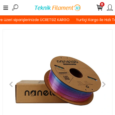
0
 üzeri siparişlerinizde ÜCRETSİZ KARGO
Yurtiçi Kargo ile Hızlı 