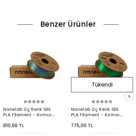
Benzer Ürünler
Tükendi
Nanelab Üç Renk Silk
Nanelab Üç Renk Silk
PLA Filament - Kırmızı-
PLA Filament - Kırmızı-
Sarı-Mavi - 1.75mm -
Yeşil-Mavi - 1.75mm -
810,56 TL
775,00 TL
1Kg
1Kg