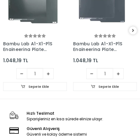
Bambu Lab A1-X1-P1S
Bambu Lab A1-X1-P1S
Engineering Plate
Engineering Plate
Smooth Yay Çeliği
Textured Pei Kaplı Yay
1.048,19 TL
1.048,19 TL
Manyetik Tabla -
Çeliği Manyetik Tabla
256x256mm - Çift
- 256x256mm - Çift
Yüzlü
Yüzlü
Sepete Ekle
Sepete Ekle
Hızlı Teslimat
Siparişleriniz en kısa sürede elinize ulaşır.
Güvenli Alışveriş
Güvenli ve kolay ödeme sistemi