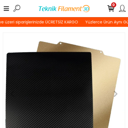
0
 üzeri siparişlerinizde ÜCRETSİZ KARGO
Yüzlerce Ürün Aynı G