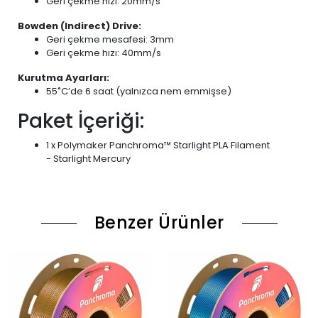
Geri çekme hızı: 20mm/s
Bowden (Indirect) Drive:
Geri çekme mesafesi: 3mm
Geri çekme hızı: 40mm/s
Kurutma Ayarları:
55˚C’de 6 saat (yalnızca nem emmişse)
Paket İçeriği:
1 x Polymaker Panchroma™ Starlight PLA Filament
- Starlight Mercury
Benzer Ürünler