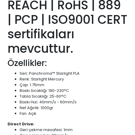
REACH | RoHS | 889
| PCP | ISO9001 CERT
sertifikaları
mevcuttur.
Özellikler:
Seri: Panchroma™ Starlight PLA
Renk: Starlight Mercury
Çap: 1.75mm
Baskı Sıcaklığı: 190-230°C
Tabla Sıcaklığı: 25-60°C
Baskı Hızı: 40mm/s - 60mm/s
Net Ağırlık: 1000gr
Fan: Açık
Direct Drive:
Geri çekme mesafesi: 1mm