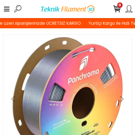
0
üzeri siparişlerinizde ÜCRETSİZ KARGO
Yurtiçi Kargo ile Hızlı T