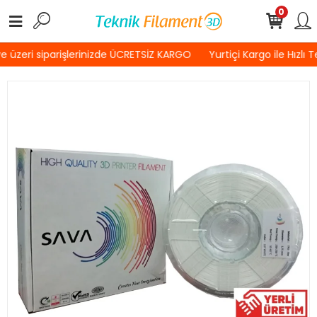
0
 üzeri siparişlerinizde ÜCRETSİZ KARGO
Yurtiçi Kargo ile Hızlı T