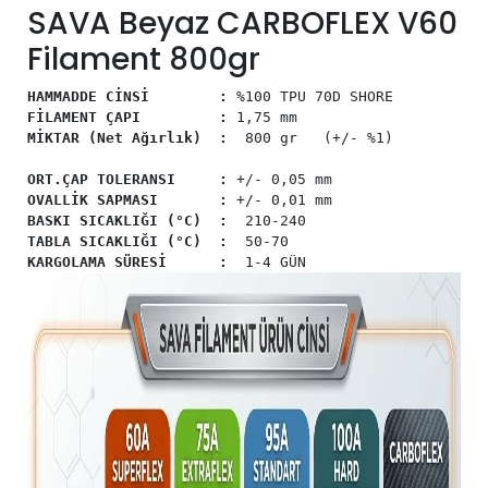
SAVA Beyaz CARBOFLEX V60
Filament 800gr
HAMMADDE CİNSİ :
%100 TPU 70D SHORE
FİLAMENT ÇAPI :
1,75 mm
MİKTAR (Net Ağırlık) :
800 gr (+/- %1)
ORT.ÇAP TOLERANSI :
+/- 0,05 mm
OVALLİK SAPMASI :
+/- 0,01 mm
BASKI SICAKLIĞI (°C)
:
210-240
TABLA SICAKLIĞI (°C)
:
50-70
KARGOLAMA SÜRESİ :
1-4 GÜN