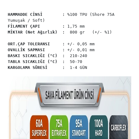
HAMMADDE CİNSİ :
%100 TPU (Shore 75A
Yumuşak / Soft)
FİLAMENT ÇAPI :
1,75 mm
MİKTAR (Net Ağırlık) :
800 gr (+/- %1)
ORT.ÇAP TOLERANSI :
+/- 0,05 mm
OVALLİK SAPMASI :
+/- 0,01 mm
BASKI SICAKLIĞI (°C)
:
210-240
TABLA SICAKLIĞI (°C)
:
50-70
KARGOLAMA SÜRESİ :
1-4 GÜN