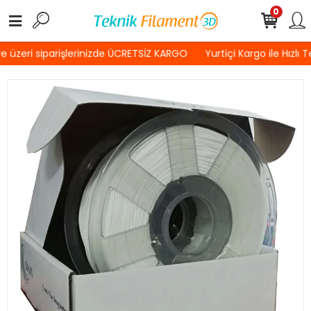
0
 üzeri siparişlerinizde ÜCRETSİZ KARGO
Yurtiçi Kargo ile Hızlı T