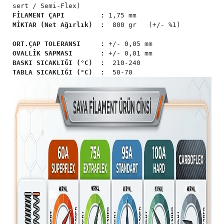
sert / Semi-Flex)
FİLAMENT ÇAPI :
1,75 mm
MİKTAR (Net Ağırlık) :
800 gr (+/- %1)
ORT.ÇAP TOLERANSI :
+/- 0,05 mm
OVALLİK SAPMASI :
+/- 0,01 mm
BASKI SICAKLIĞI (°C)
:
210-240
TABLA SICAKLIĞI (°C)
:
50-70