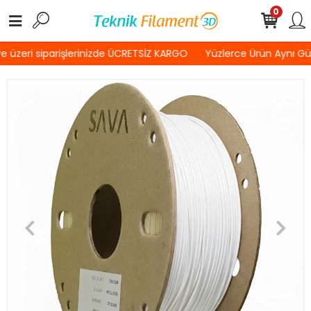
0
 üzeri siparişlerinizde ÜCRETSİZ KARGO
Yüzlerce Ürün Aynı Gü