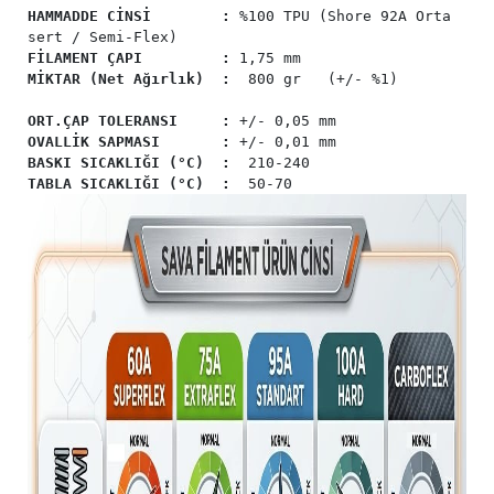
HAMMADDE CİNSİ :
%100 TPU (Shore 92A Orta
sert / Semi-Flex)
FİLAMENT ÇAPI :
1,75 mm
MİKTAR (Net Ağırlık) :
800 gr (+/- %1)
ORT.ÇAP TOLERANSI :
+/- 0,05 mm
OVALLİK SAPMASI :
+/- 0,01 mm
BASKI SICAKLIĞI (°C)
:
210-240
TABLA SICAKLIĞI (°C)
:
50-70