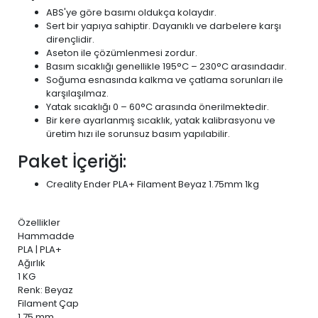
ABS'ye göre basımı oldukça kolaydır.
Sert bir yapıya sahiptir. Dayanıklı ve darbelere karşı
dirençlidir.
Aseton ile çözümlenmesi zordur.
Basım sıcaklığı genellikle 195°C – 230°C arasındadır.
Soğuma esnasında kalkma ve çatlama sorunları ile
karşılaşılmaz.
Yatak sıcaklığı 0 – 60°C arasında önerilmektedir.
Bir kere ayarlanmış sıcaklık, yatak kalibrasyonu ve
üretim hızı ile sorunsuz basım yapılabilir.
Paket İçeriği:
Creality Ender PLA+ Filament Beyaz 1.75mm 1kg
Özellikler
Hammadde
PLA | PLA+
Ağırlık
1 KG
Renk: Beyaz
Filament Çap
1.75 mm