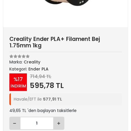
Creality Ender PLA+ Filament Bej
1.75mm 1kg
Marka:
Creality
Kategori:
Ender PLA
714,94 TL
%17
595,78 TL
İNDİRİM
Havale/EFT ile
577,91 TL
49,65 TL 'den başlayan taksitlerle