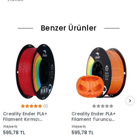
Benzer Ürünler
(1)
Creality Ender PLA+
Creality Ender PLA+
Filament Kırmızı
Filament Turuncu
1.75mm 1kg
1.75mm 1kg
714,94 TL
714,94 TL
595,78 TL
595,78 TL