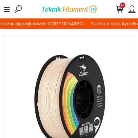
0
 üzeri siparişlerinizde ÜCRETSİZ KARGO
Yüzlerce Ürün Aynı G