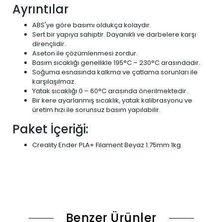
Ayrıntılar
ABS'ye göre basımı oldukça kolaydır.
Sert bir yapıya sahiptir. Dayanıklı ve darbelere karşı
dirençlidir.
Aseton ile çözümlenmesi zordur.
Basım sıcaklığı genellikle 195°C – 230°C arasındadır.
Soğuma esnasında kalkma ve çatlama sorunları ile
karşılaşılmaz.
Yatak sıcaklığı 0 – 60°C arasında önerilmektedir.
Bir kere ayarlanmış sıcaklık, yatak kalibrasyonu ve
üretim hızı ile sorunsuz basım yapılabilir.
Paket İçeriği:
Creality Ender PLA+ Filament Beyaz 1.75mm 1kg
Benzer Ürünler