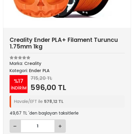
Creality Ender PLA+ Filament Turuncu
1.75mm 1kg
Marka:
Creality
Kategori:
Ender PLA
715,20 TL
%17
596,00 TL
İNDİRİM
Havale/EFT ile
578,12 TL
49,67 TL 'den başlayan taksitlerle