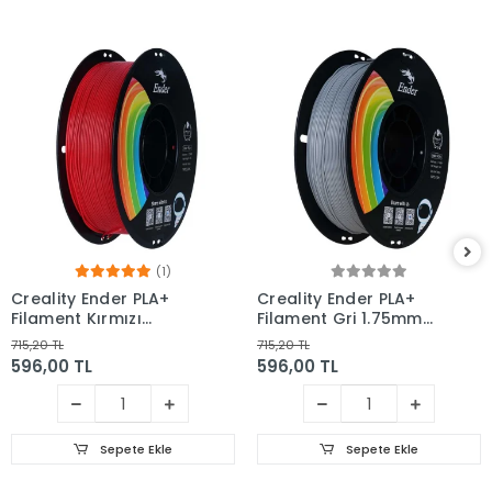
(1)
Creality Ender PLA+
Creality Ender PLA+
Filament Kırmızı
Filament Gri 1.75mm
1.75mm 1kg
1kg
715,20 TL
715,20 TL
596,00 TL
596,00 TL
Sepete Ekle
Sepete Ekle