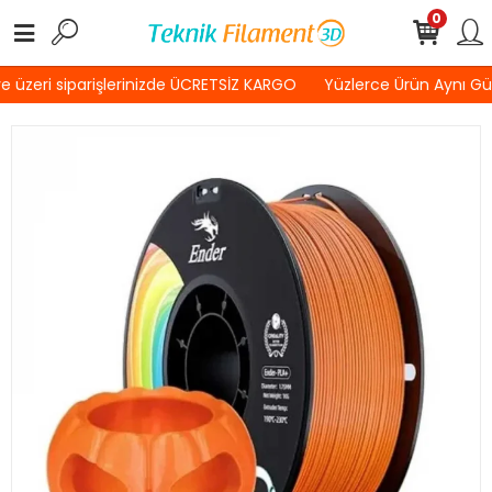
0
 üzeri siparişlerinizde ÜCRETSİZ KARGO
Yüzlerce Ürün Aynı Gü