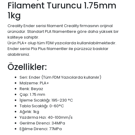
Filament Turuncu 1.75mm
1kg
Creality Ender serisi filament Creality firmasının orijinal
ürünüdür. Standart PLA filamentlere göre daha yüksek bir
kaliteye sahiptir.
Ürün PLA+ olup tüm FDM yazıcılarda kullanılabilmektedir.
Ender serisi Pla Plus filamentler ile pürüzsüz baskılar
alabilirsiniz.
Özellikler:
Seri: Ender (Tüm FDM Yazıcılarda kullanılır)
Malzeme: PLA+
Renk: Beyaz
Çap: 1.75 mm
İşleme Sıcaklığı: 195-230 °C
Tabla Sıcaklığı: 0-60°C
Ağırlık: 1kg
Yazdırma Hızı: 40-100mm/s
Gerilme Direnci: 34MPa
Eğilme Direnci: 77MPa