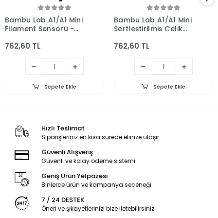
Bambu Lab A1/A1 Mini
Bambu Lab A1/A1 Mini
Filament Sensörü -
Sertleştirilmiş Çelik
FAE010
Nikel Kaplama
762,60 TL
762,60 TL
Extruder Dişli Seti -
Gümüş
Sepete Ekle
Sepete Ekle
Hızlı Teslimat
Siparişleriniz en kısa sürede elinize ulaşır.
Güvenli Alışveriş
Güvenli ve kolay ödeme sistemi
Geniş Ürün Yelpazesi
Binlerce ürün ve kampanya seçeneği
7 / 24 DESTEK
Öneri ve şikayetlerinizi bize iletebilirsiniz.