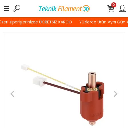
0
i siparişlerinizde ÜCRETSİZ KARGO
Yüzlerce Ürün Aynı Gün Ka