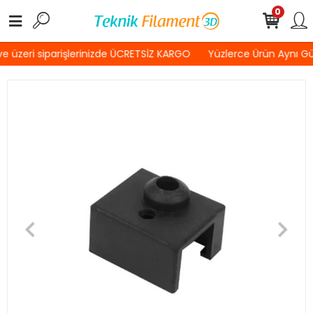
0
 üzeri siparişlerinizde ÜCRETSİZ KARGO
Yüzlerce Ürün Aynı G