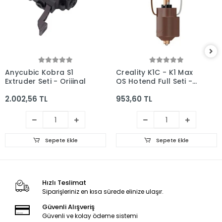
Anycubic Kobra S1
Creality K1C - K1 Max
Extruder Seti - Orijinal
QS Hotend Full Seti -
Klon (2025 Versiyon)
2.002,56 TL
953,60 TL
Sepete Ekle
Sepete Ekle
Hızlı Teslimat
Siparişleriniz en kısa sürede elinize ulaşır.
Güvenli Alışveriş
Güvenli ve kolay ödeme sistemi