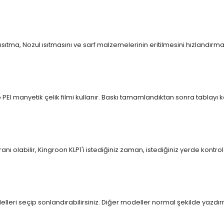
sıtma, Nozul ısıtmasını ve sarf malzemelerinin eritilmesini hızlandırma
PEI manyetik çelik filmi kullanır. Baskı tamamlandıktan sonra tablayı ka
nı olabilir, Kingroon KLP1'i istediğiniz zaman, istediğiniz yerde kontrol 
lleri seçip sonlandırabilirsiniz. Diğer modeller normal şekilde yazd