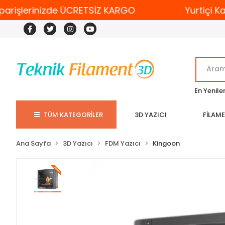
işlerinizde ÜCRETSİZ KARGO
Yurtiçi Kargo
En Yenile
TÜM KATEGORİLER
3D YAZICI
FİLAM
Ana Sayfa
3D Yazıcı
FDM Yazıcı
Kingoon