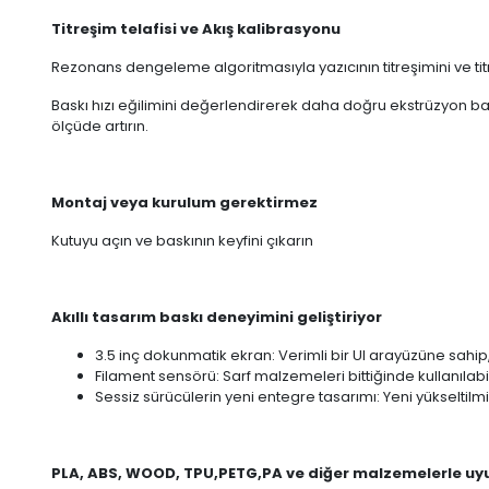
Titreşim telafisi ve Akış kalibrasyonu
Rezonans dengeleme algoritmasıyla yazıcının titreşimini ve titr
Baskı hızı eğilimini değerlendirerek daha doğru ekstrüzyon bası
ölçüde artırın.
Montaj veya kurulum gerektirmez
Kutuyu açın ve baskının keyfini çıkarın
Akıllı tasarım baskı deneyimini geliştiriyor
3.5 inç dokunmatik ekran: Verimli bir Ul arayüzüne sahip
Filament sensörü: Sarf malzemeleri bittiğinde kullanıla
Sessiz sürücülerin yeni entegre tasarımı: Yeni yükselti
PLA, ABS, WOOD, TPU,PETG,PA ve diğer malzemelerle u