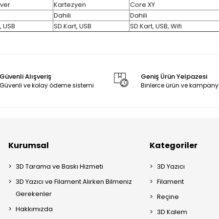
ever
Kartezyen
Core XY
Dahili
Dahili
, USB
SD Kart, USB
SD Kart, USB, Wifi
Güvenli Alışveriş
Geniş Ürün Yelpazesi
Güvenli ve kolay ödeme sistemi
Binlerce ürün ve kampany
Kurumsal
Kategoriler
3D Tarama ve Baskı Hizmeti
3D Yazıcı
3D Yazıcı ve Filament Alırken Bilmeniz
Filament
Gerekenler
Reçine
Hakkımızda
3D Kalem