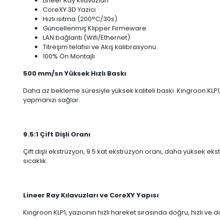
Lineer Ray Kılavuzları
CoreXY 3D Yazıcı
Hızlı ısıtma (200°C/30s)
Güncellenmiş Klipper Firmeware
LAN bağlantı (Wifi/Ethernet)
Titreşim telafisi ve Akış kalibrasyonu
100% Ön Montajlı
500 mm/sn Yüksek Hızlı Baskı
Daha az bekleme süresiyle yüksek kaliteli baskı. Kingroon KLP
yapmanızı sağlar.
9.5:1 Çift Dişli Oranı
Çift dişli ekstrüzyon, 9.5 kat ekstrüzyon oranı, daha yüksek e
sıcaklık.
Lineer Ray Kılavuzları ve CoreXY Yapısı
Kingroon KLP1, yazıcının hızlı hareket sırasında doğru, hızlı ve