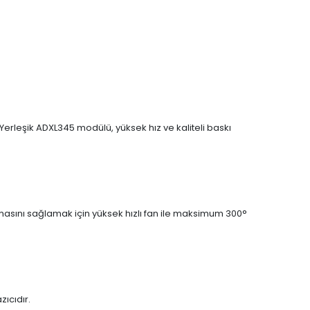
erleşik ADXL345 modülü, yüksek hız ve kaliteli baskı
lmasını sağlamak için yüksek hızlı fan ile maksimum 300°
zıcıdır.