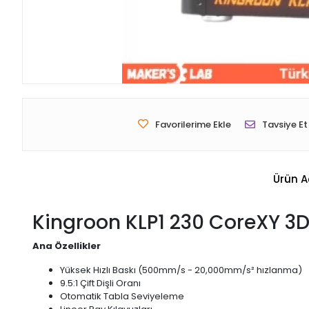
Favorilerime Ekle
Tavsiye Et
Ürün A
Kingroon KLP1 230 CoreXY 3D
Ana Özellikler
Yüksek Hızlı Baskı (500mm/s - 20,000mm/s² hızlanma)
9.5:1 Çift Dişli Oranı
Otomatik Tabla Seviyeleme