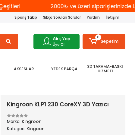
tleri
2000₺ ve üzeri siparişlerinizde Ü
Sipariş Takip
Sıkça Sorulan Sorular
Yardım
İletişim
0
Giriş Yap
Sepetim
Üye Ol
3D TARAMA-BASKI
AKSESUAR
YEDEK PARÇA
HİZMETİ
Kingroon KLP1 230 CoreXY 3D Yazıcı
Marka:
Kingroon
Kategori:
Kingoon