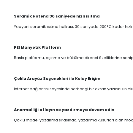
Seramik Hotend 30 saniyede hızlı ısıtma
Yepyeni seramik ısıtma halkası, 30 saniyede 200°C kadar hızlı ı
PEI Manyetik Platform
Baskı platformu, aşınma ve bükülme direnci özelliklerine sahip 
Çoklu Arayüz Seçenekleri ile Kolay Erişim
İnternet bağlantısı sayesinde herhangi bir ekran yazıcınızın ekra
Anormalliği atlayın ve yazdırmaya devam edin
Çoklu model yazdırma sırasında, yazdırma kusurları olan mode