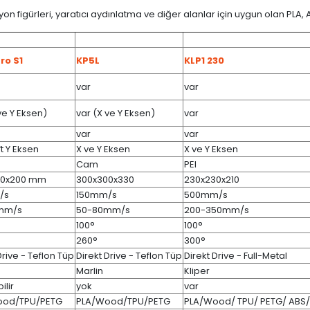
yon figürleri, yaratıcı aydınlatma ve diğer alanlar için uygun olan PLA
ro S1
KP5L
KLP1 230
var
var
ve Y Eksen)
var (X ve Y Eksen)
var
var
var
ft Y Eksen
X ve Y Eksen
X ve Y Eksen
Cam
PEI
00x200 mm
300x300x330
230x230x210
/s
150mm/s
500mm/s
mm/s
50-80mm/s
200-350mm/s
100°
100°
260°
300°
Drive - Teflon Tüp
Direkt Drive - Teflon Tüp
Direkt Drive - Full-Metal
Marlin
Kliper
ilir
yok
var
ood/TPU/PETG
PLA/Wood/TPU/PETG
PLA/Wood/ TPU/ PETG/ ABS/ 