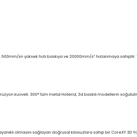
1, 500mm/sn yüksek hızlı baskıya ve 20000mm/s² hızlanmaya sahiptir. Y
kstrüzyon kuvveti. 300° tüm metal Hotend, 3d baskılı modellerin soğutu
 dayanıklı olmasını sağlayan doğrusal kılavuzlara sahip bir CoreXY 3D Ya