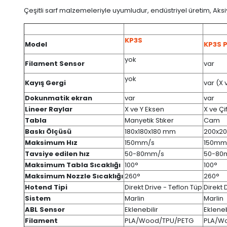
Çeşitli sarf malzemeleriyle uyumludur, endüstriyel üretim, Aksi
KP3S
Model
KP3S P
yok
Filament Sensor
var
yok
Kayış Gergi
var (X 
Dokunmatik ekran
var
var
Lineer Raylar
X ve Y Eksen
X ve Çi
Tabla
Manyetik Stıker
Cam
Baskı Ölçüsü
180x180x180 mm
200x2
Maksimum Hız
150mm/s
150mm
Tavsiye edilen hız
50-80mm/s
50-80
Maksimum Tabla Sıcaklığı
100°
100°
Maksimum Nozzle Sıcaklığı
260°
260°
Hotend Tipi
Direkt Drive - Teflon Tüp
Direkt 
Sistem
Marlin
Marlin
ABL Sensor
Eklenebilir
Ekleneb
Filament
PLA/Wood/TPU/PETG
PLA/W