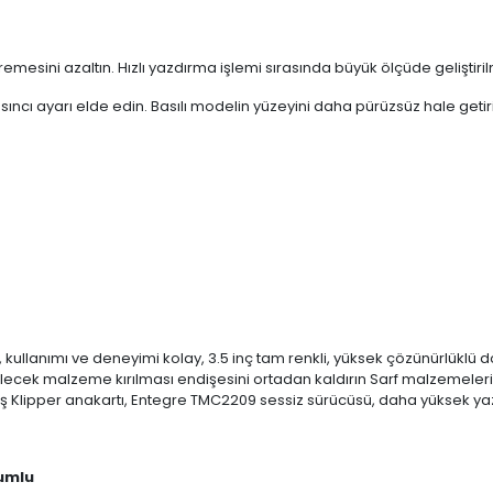
emesini azaltın. Hızlı yazdırma işlemi sırasında büyük ölçüde geliştiril
ncı ayarı elde edin. Basılı modelin yüzeyini daha pürüzsüz hale getiri
, kullanımı ve deneyimi kolay, 3.5 inç tam renkli, yüksek çözünürlüklü
bilecek malzeme kırılması endişesini ortadan kaldırın Sarf malzemeler
lmiş Klipper anakartı, Entegre TMC2209 sessiz sürücüsü, daha yüksek 
yumlu