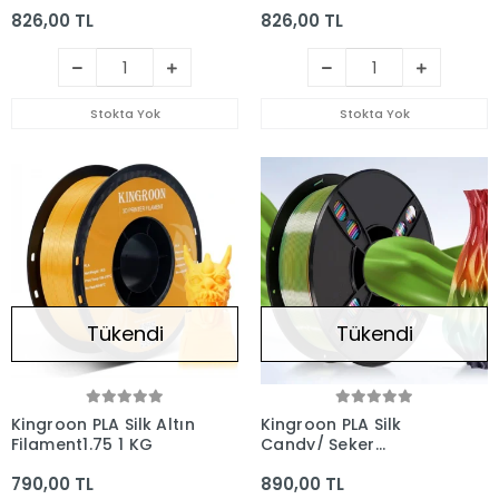
Fuşya Mavi
Yeşil Turuncu
826,00 TL
826,00 TL
Stokta Yok
Stokta Yok
Tükendi
Tükendi
Kingroon PLA Silk Altın
Kingroon PLA Silk
Filament1.75 1 KG
Candy/ Şeker
Gökkuşağı Rainbow
790,00 TL
890,00 TL
Filament