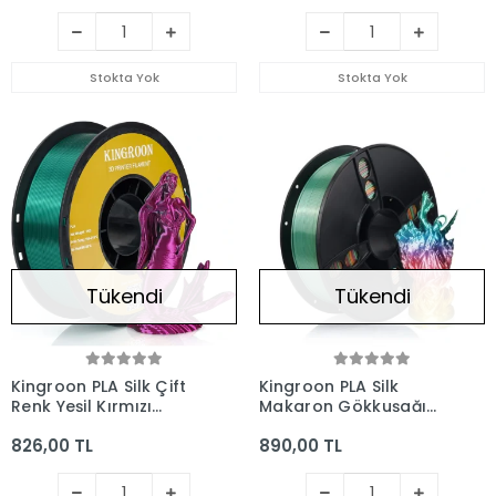
Stokta Yok
Stokta Yok
Tükendi
Tükendi
Kingroon PLA Silk Çift
Kingroon PLA Silk
Renk Yeşil Kırmızı
Makaron Gökkuşağı
1.75mm 1kg
Rainbow Filament
826,00 TL
890,00 TL
1.75mm 1kg