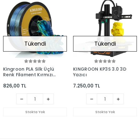
Tükendi
Tükendi
Kingroon PLA Silk Üçlü
KINGROON KP3S 3.0 3D
Renk Filament Kırmızı
Yazıcı
Mavi Sarı 1.75mm 1kg
826,00 TL
7.250,00 TL
Stokta Yok
Stokta Yok