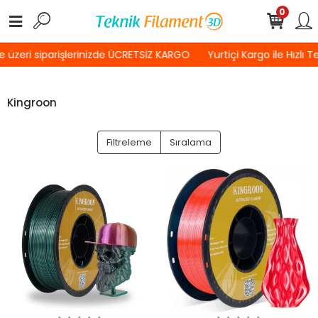
0
üzeri siparişlerinizde ÜCRETSİZ KARGO
Yurtiçi Kargo ile Hızlı T
Kingroon
Filtreleme
Sıralama