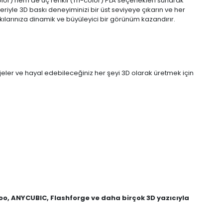
color) hem de üç renkli (Tri-color) PLA seçenekleri sunarak
eriyle 3D baskı deneyiminizi bir üst seviyeye çıkarın ve her
kılarınıza dinamik ve büyüleyici bir görünüm kazandırır.
bjeler ve hayal edebileceğiniz her şeyi 3D olarak üretmek için
goo, ANYCUBIC, Flashforge ve daha birçok 3D yazıcıyla