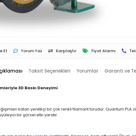
e Et
Yorum Yaz
Karşılaştır
Fiyat Alarmı
Tel
çıklaması
Taksit Seçenekleri
Yorumlar
Garanti ve T
imleriyle 3D Baskı Deneyimi
işimleri katan yenilikçi bir çok renkli filamant türüdür. Quantum PLA ola
leyici bir görsel etki yaratır.