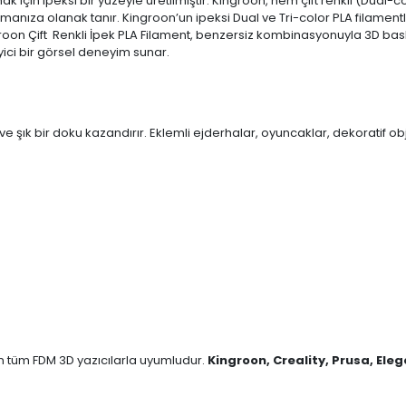
k için ipeksi bir yüzeyle üretilmiştir. Kingroon, hem çift renkli (Dual-
manıza olanak tanır. Kingroon’un ipeksi Dual ve Tri-color PLA filamentl
ngroon Çift Renkli İpek PLA Filament, benzersiz kombinasyonuyla 3D bas
yici bir görsel deneyim sunar.
 ve şık bir doku kazandırır. Eklemli ejderhalar, oyuncaklar, dekoratif o
an tüm FDM 3D yazıcılarla uyumludur.
Kingroon, Creality, Prusa, Ele