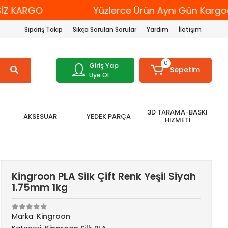
 KARGO
Yüzlerce Ürün Aynı Gün Kargoda
Sipariş Takip
Sıkça Sorulan Sorular
Yardım
İletişim
0
Giriş Yap
Sepetim
Üye Ol
3D TARAMA-BASKI
AKSESUAR
YEDEK PARÇA
HİZMETİ
Kingroon PLA Silk Çift Renk Yeşil Siyah
1.75mm 1kg
Marka:
Kingroon