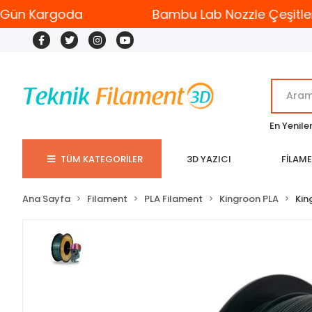
ün Kargoda
Bambu Lab Nozzle Çeşitleri
En Yenile
TÜM KATEGORİLER
3D YAZICI
FİLAM
Ana Sayfa
Filament
PLA Filament
Kingroon PLA
Kin