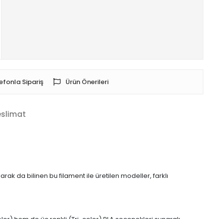
efonla Sipariş
Ürün Önerileri
eslimat
rak da bilinen bu filament ile üretilen modeller, farklı