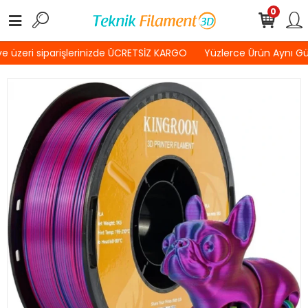
0
 üzeri siparişlerinizde ÜCRETSİZ KARGO
Yüzlerce Ürün Aynı G