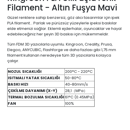
Filament - Altın Fuşya Mavi
Güzel renklere sahip benzersiz, göz alıcı tasarımlar için ipek
PLA filament... Parlak ve pürüzsüz yüzeylerle ipeksi baskılar
elde etmenizi sağlar. Eklemli ejderhalar, oyuncaklar ve hayal
edebileceğiniz her şeyin 3D baskısı için mükemmeldir.
Tüm FDM 3D yazıcılarla uyumlu. Kingroon, Creality, Prusa,
Elegoo, ANYCUBIC, Flashforge ve daha fazlası gibi 1,75 mm
filament kullanan neredeyse tüm 3D yazıcılarla kolayca
çalışır.
NOZUL SICAKLIĞI
200°C - 220°C
ISITMALI YATAK SICAKLIĞI
50-80°C
BASKI HIZI
40~80mm/s
ÇEKİLME DAYANIMI (X-Y)
28,1（MPa）
TERMAL BOZULMA SICAKLIĞI
61°C (0.45MPa)
FAN
100%