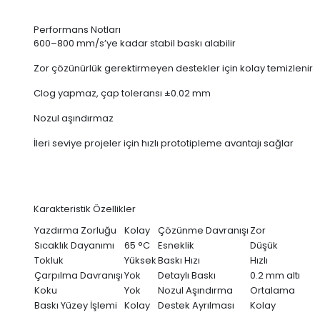
Performans Notları
600–800 mm/s’ye kadar stabil baskı alabilir
Zor çözünürlük gerektirmeyen destekler için kolay temizlenir
Clog yapmaz, çap toleransı ±0.02 mm
Nozul aşındırmaz
İleri seviye projeler için hızlı prototipleme avantajı sağlar
Karakteristik Özellikler
Yazdırma Zorluğu
Kolay
Çözünme Davranışı
Zor
Sıcaklık Dayanımı
65 °C
Esneklik
Düşük
Tokluk
Yüksek
Baskı Hızı
Hızlı
Çarpılma Davranışı
Yok
Detaylı Baskı
0.2 mm altı
Koku
Yok
Nozul Aşındırma
Ortalama
Baskı Yüzey İşlemi
Kolay
Destek Ayrılması
Kolay