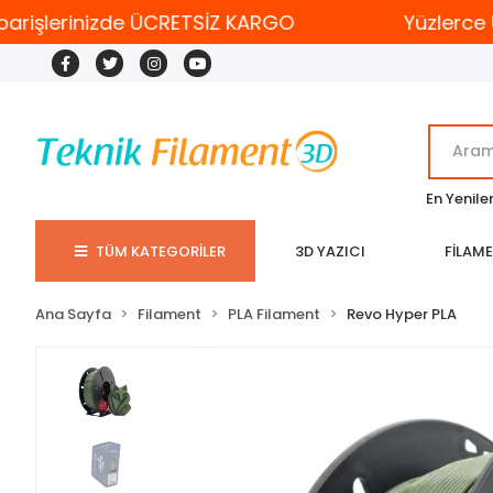
işlerinizde ÜCRETSİZ KARGO
Yüzlerce Ür
En Yenile
TÜM KATEGORİLER
3D YAZICI
FİLAM
Ana Sayfa
Filament
PLA Filament
Revo Hyper PLA