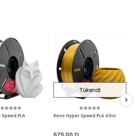
Tükendi
 Speed PLA
Revo Hyper Speed PLA Altın
R
Ş
L
675,00 TL
6