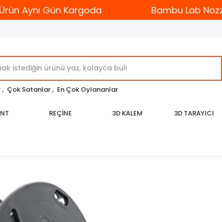
ün Aynı Gün Kargoda
Bambu Lab Nozzle Ç
r
,
Çok Satanlar
,
En Çok Oylananlar
ENT
REÇİNE
3D KALEM
3D TARAYICI