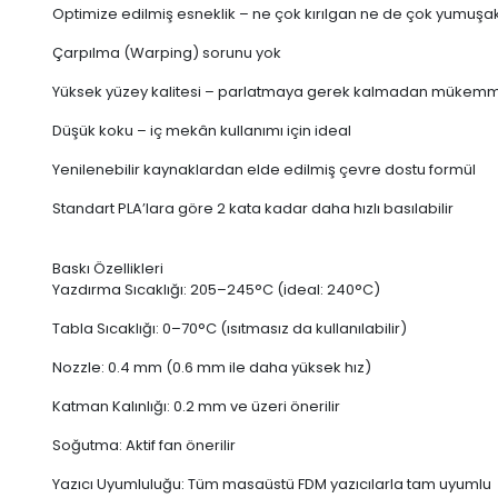
Optimize edilmiş esneklik – ne çok kırılgan ne de çok yumuşa
Çarpılma (Warping) sorunu yok
Yüksek yüzey kalitesi – parlatmaya gerek kalmadan mükemm
Düşük koku – iç mekân kullanımı için ideal
Yenilenebilir kaynaklardan elde edilmiş çevre dostu formül
Standart PLA’lara göre 2 kata kadar daha hızlı basılabilir
Baskı Özellikleri
Yazdırma Sıcaklığı: 205–245°C (ideal: 240°C)
Tabla Sıcaklığı: 0–70°C (ısıtmasız da kullanılabilir)
Nozzle: 0.4 mm (0.6 mm ile daha yüksek hız)
Katman Kalınlığı: 0.2 mm ve üzeri önerilir
Soğutma: Aktif fan önerilir
Yazıcı Uyumluluğu: Tüm masaüstü FDM yazıcılarla tam uyumlu