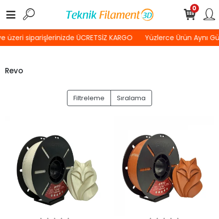
0
 üzeri siparişlerinizde ÜCRETSİZ KARGO
Yüzlerce Ürün Aynı G
Revo
Filtreleme
Sıralama