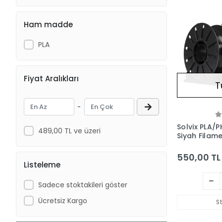
Filetto
FLSUN
Ham madde
Kingroon
PLA
Marka
Nanelab
Fiyat Aralıkları
Phrozen
T
Polymaker
-
Porima
Solvix PLA/
Revo
489,00 TL ve üzeri
Siyah Filame
Rovex3D
550,00 TL
SAVA
Listeleme
Snapmaker
Sadece stoktakileri göster
Solvix
Ücretsiz Kargo
S
Taste3D