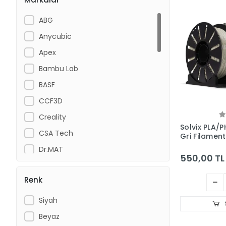
ABG
Anycubic
Apex
Bambu Lab
BASF
CCF3D
Creality
Solvix PLA/
CSA Tech
Gri Filament
Dr.MAT
550,00 TL
eSUN
Renk
FetaPlast
Filamix
Siyah
Filenta
Beyaz