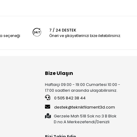
7 / 24 DESTEK
a seçeneği
Öneri ve şikayetlerinizi bize iletebilirsiniz.
Bize Ulaşın
Haftaiçi 09:00 - 19:00 Cumartesi 10:00 -
17:00 saatleri arasında ulaşabilirsiniz.
0 505 842 38 44
destek@teknikfilament3d.com
Gerzele Mah 518 Sok no:3 B Blok
D.no:A Merkezefendi/Denizli
Bizi Takip Edin