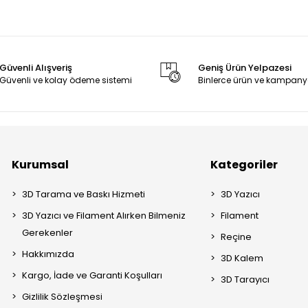
Güvenli Alışveriş
Geniş Ürün Yelpazesi
Güvenli ve kolay ödeme sistemi
Binlerce ürün ve kampany
Kurumsal
Kategoriler
3D Tarama ve Baskı Hizmeti
3D Yazıcı
3D Yazıcı ve Filament Alırken Bilmeniz
Filament
Gerekenler
Reçine
Hakkımızda
3D Kalem
Kargo, İade ve Garanti Koşulları
3D Tarayıcı
Gizlilik Sözleşmesi