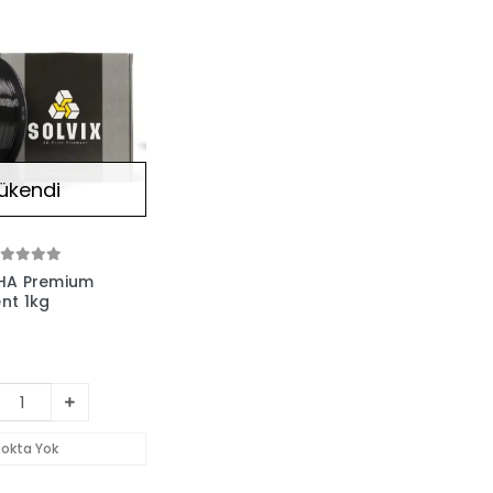
ükendi
PHA Premium
nt 1kg
tokta Yok