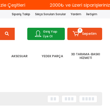
 Çeşitleri
2000₺ ve üzeri siparişlerini
Sipariş Takip
Sıkça Sorulan Sorular
Yardım
İletişim
0
Giriş Yap
Sepetim
Üye Ol
3D TARAMA-BASKI
AKSESUAR
YEDEK PARÇA
HİZMETİ