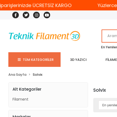
parişlerinizde ÜCRETSİZ KARGO
Yüzlerce 
En Yenile
TÜM KATEGORİLER
3D YAZICI
FİLAM
Ana Sayfa
Solvix
Alt Kategoriler
Solvix
Filament
Markalar