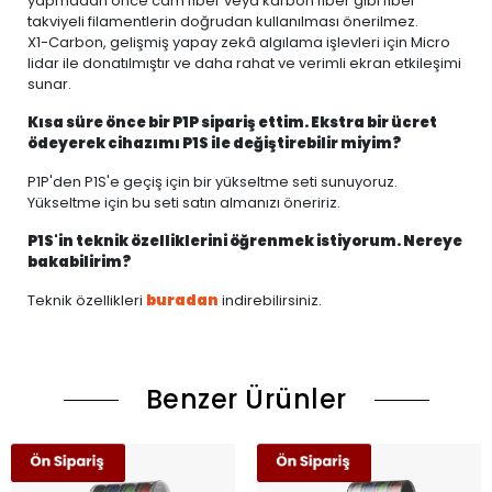
yapmadan önce cam fiber veya karbon fiber gibi fiber
takviyeli filamentlerin doğrudan kullanılması önerilmez.
X1-Carbon, gelişmiş yapay zekâ algılama işlevleri için Micro
lidar ile donatılmıştır ve daha rahat ve verimli ekran etkileşimi
sunar.
Kısa süre önce bir P1P sipariş ettim. Ekstra bir ücret
ödeyerek cihazımı P1S ile değiştirebilir miyim?
P1P'den P1S'e geçiş için bir yükseltme seti sunuyoruz.
Yükseltme için bu seti satın almanızı öneririz.
P1S'in teknik özelliklerini öğrenmek istiyorum. Nereye
bakabilirim?
Teknik özellikleri
buradan
indirebilirsiniz.
Benzer Ürünler