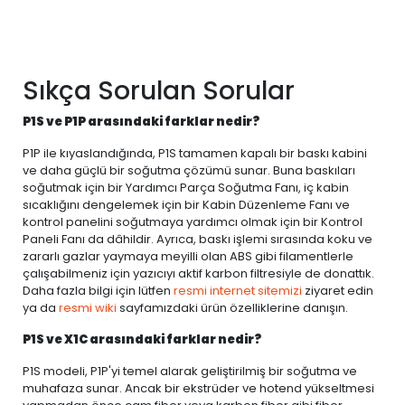
Sıkça Sorulan Sorular
P1S ve P1P arasındaki farklar nedir?
P1P ile kıyaslandığında, P1S tamamen kapalı bir baskı kabini
ve daha güçlü bir soğutma çözümü sunar. Buna baskıları
soğutmak için bir Yardımcı Parça Soğutma Fanı, iç kabin
sıcaklığını dengelemek için bir Kabin Düzenleme Fanı ve
kontrol panelini soğutmaya yardımcı olmak için bir Kontrol
Paneli Fanı da dâhildir. Ayrıca, baskı işlemi sırasında koku ve
zararlı gazlar yaymaya meyilli olan ABS gibi filamentlerle
çalışabilmeniz için yazıcıyı aktif karbon filtresiyle de donattık.
Daha fazla bilgi için lütfen
resmi internet sitemizi
ziyaret edin
ya da
resmi wiki
sayfamızdaki ürün özelliklerine danışın.
P1S ve X1C arasındaki farklar nedir?
P1S modeli, P1P'yi temel alarak geliştirilmiş bir soğutma ve
muhafaza sunar. Ancak bir ekstrüder ve hotend yükseltmesi