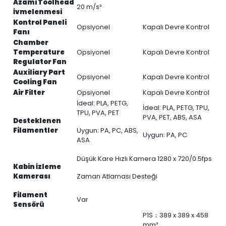
Azami Toolhead
20 m/s²
İvmelenmesi
Kontrol Paneli
Opsiyonel
Kapalı Devre Kontrol
Fanı
Chamber
Temperature
Opsiyonel
Kapalı Devre Kontrol
Regulator Fan
Auxiliary Part
Opsiyonel
Kapalı Devre Kontrol
Cooling Fan
Air Filter
Opsiyonel
Kapalı Devre Kontrol
İdeal: PLA, PETG,
İdeal: PLA, PETG, TPU,
TPU, PVA, PET
PVA, PET, ABS, ASA
Desteklenen
Filamentler
Uygun: PA, PC, ABS,
Uygun: PA, PC
ASA
Düşük Kare Hızlı Kamera 1280 x 720/0.5fps
Kabin İzleme
Kamerası
Zaman Atlaması Desteği
Filament
Var
Sensörü
P1S：389 x 389 x 458
mm³,