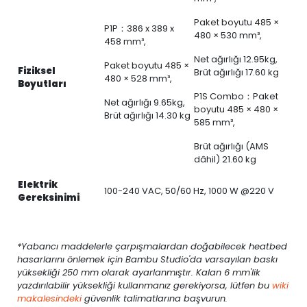
Paket boyutu 485 ×
P1P：386 x 389 x
480 × 530 mm³,
458 mm³,
Net ağırlığı 12.95kg,
Paket boyutu 485 ×
Fiziksel
Brüt ağırlığı 17.60 kg
480 × 528 mm³,
Boyutları
P1S Combo：Paket
Net ağırlığı 9.65kg,
boyutu 485 × 480 ×
Brüt ağırlığı 14.30 kg
585 mm³,
Brüt ağırlığı (AMS
dâhil) 21.60 kg
Elektrik
100-240 VAC, 50/60 Hz, 1000 W @220 V
Gereksinimi
*Yabancı maddelerle çarpışmalardan doğabilecek heatbed
hasarlarını önlemek için Bambu Studio'da varsayılan baskı
yüksekliği 250 mm olarak ayarlanmıştır. Kalan 6 mm'lik
yazdırılabilir yüksekliği kullanmanız gerekiyorsa, lütfen bu
wiki
makalesindeki
güvenlik talimatlarına başvurun.