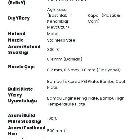
(ExBxY)
Açık Kasa
(Bastırılabilir
Kapalı (Plastik &
Dış Yüzey
Kenarlıklar
Cam)
Mevcuttur)
Hotend
Metal
Nozzle
Stainless Steel
Azami Hotend
300 ℃
Sıcaklığı
0.4 mm (Dâhildir)
Nozzle Çapı
0.2 mm, 0.6 mm, 0.8 mm (Opsiyonel)
Bambu Textured PEI Plate, Bambu Cool
Plate,
Build Plate
Yüzey
Bambu Engineering Plate, Bambu High
Uyumluluğu
Temperature Plate
Azami Build
100℃
Plate Sıcaklığı
Azami Toolhead
500 mm/s
Hızı