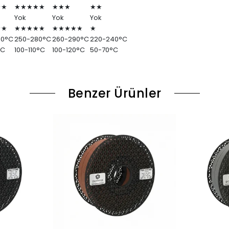
★★
★★★★★
★★★
★★
Yok
Yok
Yok
★★
★★★★★
★★★★★
★
60°C
250-280°C
260-290°C
220-240°C
°C
100-110°C
100-120°C
50-70°C
Benzer Ürünler