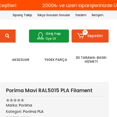
eri
2000₺ ve üzeri siparişlerinizde ÜCR
Sipariş Takip
Sıkça Sorulan Sorular
Yardım
İletişim
0
Giriş Yap
Sepetim
Üye Ol
3D TARAMA-BASKI
AKSESUAR
YEDEK PARÇA
HİZMETİ
Porima Mavi RAL5015 PLA Filament
Marka:
Porima
Kategori:
Porima PLA