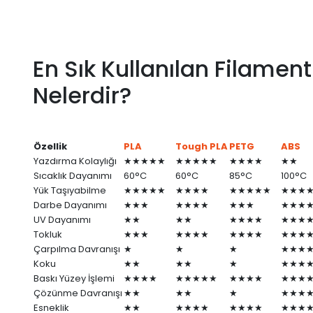
En Sık Kullanılan Filament
Nelerdir?
Özellik
PLA
Tough PLA
PETG
ABS
Yazdırma Kolaylığı
★★★★★
★★★★★
★★★★
★★
Sıcaklık Dayanımı
60°C
60°C
85°C
100°C
Yük Taşıyabilme
★★★★★
★★★★
★★★★★
★★★
Darbe Dayanımı
★★★
★★★★
★★★
★★★
UV Dayanımı
★★
★★
★★★★
★★★
Tokluk
★★★
★★★★
★★★★
★★★
Çarpılma Davranışı
★
★
★
★★★
Koku
★★
★★
★
★★★
Baskı Yüzey İşlemi
★★★★
★★★★★
★★★★
★★★
Çözünme Davranışı
★★
★★
★
★★★
Esneklik
★★
★★★★
★★★★
★★★