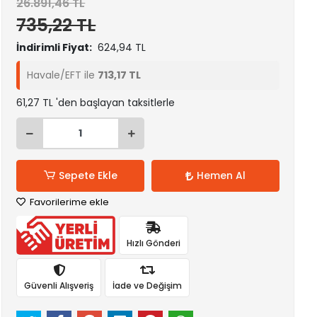
26.891,46 TL
735,22 TL
İndirimli Fiyat:
624,94 TL
Havale/EFT ile
713,17 TL
61,27 TL 'den başlayan taksitlerle
Sepete Ekle
Hemen Al
Favorilerime ekle
Hızlı Gönderi
Güvenli Alışveriş
İade ve Değişim