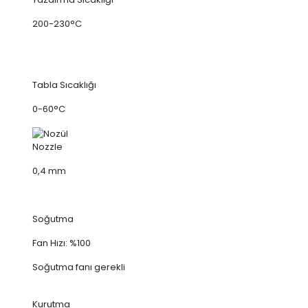
200-230°C
Tabla Sıcaklığı
0-60°C
Nozzle
0,4 mm
Soğutma
Fan Hızı: %100
Soğutma fanı gerekli
Kurutma