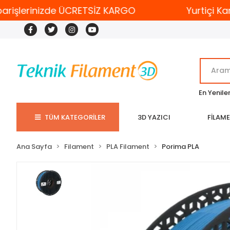
şlerinizde ÜCRETSİZ KARGO
Yurtiçi Kargo i
En Yenile
TÜM KATEGORİLER
3D YAZICI
FİLAM
Ana Sayfa
Filament
PLA Filament
Porima PLA