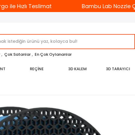
le Hızlı Teslimat
Bambu Lab Nozzle Çeşitl
r
,
Çok Satanlar
,
En Çok Oylananlar
ENT
REÇİNE
3D KALEM
3D TARAYICI