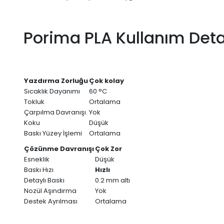
Porima PLA Kullanım Deta
Yazdırma Zorluğu
Çok kolay
Sıcaklık Dayanımı
60 °C
Tokluk
Ortalama
Çarpılma Davranışı
Yok
Koku
Düşük
Baskı Yüzey İşlemi
Ortalama
Çözünme Davranışı
Çok Zor
Esneklik
Düşük
Baskı Hızı
Hızlı
Detaylı Baskı
0.2 mm altı
Nozül Aşındırma
Yok
Destek Ayrılması
Ortalama