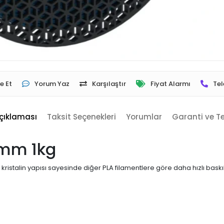
e Et
Yorum Yaz
Karşılaştır
Fiyat Alarmı
Tel
çıklaması
Taksit Seçenekleri
Yorumlar
Garanti ve T
5mm 1kg
 kristalin yapısı sayesinde diğer PLA filamentlere göre daha hızlı ba