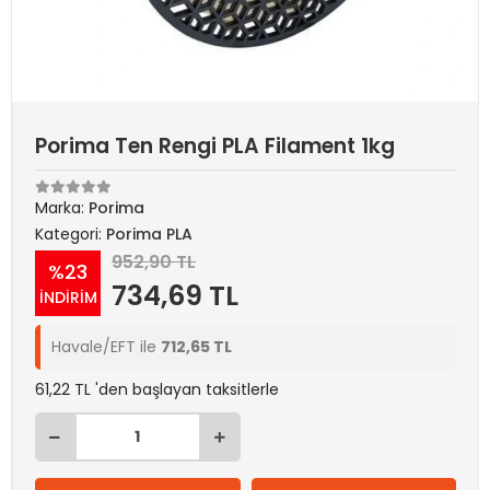
Porima Ten Rengi PLA Filament 1kg
Marka:
Porima
Kategori:
Porima PLA
952,90 TL
%23
734,69 TL
İNDİRİM
Havale/EFT ile
712,65 TL
61,22 TL 'den başlayan taksitlerle