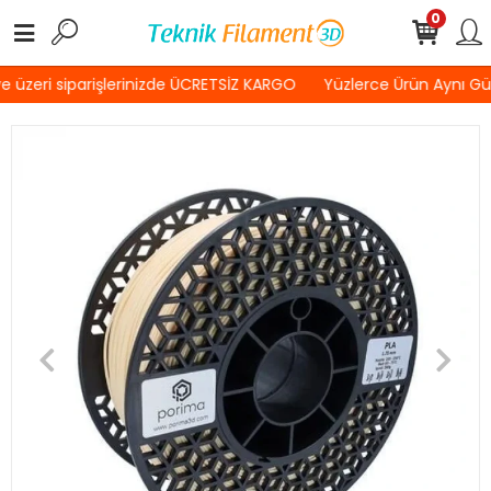
0
 üzeri siparişlerinizde ÜCRETSİZ KARGO
Yüzlerce Ürün Aynı G