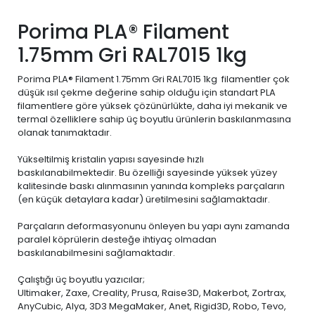
Porima PLA® Filament
1.75mm Gri RAL7015 1kg
Porima PLA® Filament 1.75mm Gri RAL7015 1kg filamentler çok
düşük ısıl çekme değerine sahip olduğu için standart PLA
filamentlere göre yüksek çözünürlükte, daha iyi mekanik ve
termal özelliklere sahip üç boyutlu ürünlerin baskılanmasına
olanak tanımaktadır.
Yükseltilmiş kristalin yapısı sayesinde hızlı
baskılanabilmektedir. Bu özelliği sayesinde yüksek yüzey
kalitesinde baskı alınmasının yanında kompleks parçaların
(en küçük detaylara kadar) üretilmesini sağlamaktadır.
Parçaların deformasyonunu önleyen bu yapı aynı zamanda
paralel köprülerin desteğe ihtiyaç olmadan
baskılanabilmesini sağlamaktadır.
Çalıştığı üç boyutlu yazıcılar;
Ultimaker, Zaxe, Creality, Prusa, Raise3D, Makerbot, Zortrax,
AnyCubic, Alya, 3D3 MegaMaker, Anet, Rigid3D, Robo, Tevo,