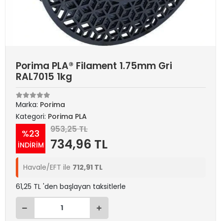
Porima PLA® Filament 1.75mm Gri
RAL7015 1kg
Marka:
Porima
Kategori:
Porima PLA
953,25 TL
%23
734,96 TL
İNDİRİM
Havale/EFT ile
712,91 TL
61,25 TL 'den başlayan taksitlerle